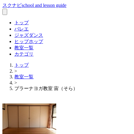
スクナビ
school and lesson guide
トップ
バレエ
ジャズダンス
ヒップホップ
教室一覧
カテゴリ
トップ
>
教室一覧
>
プラーナヨガ教室 宙（そら）