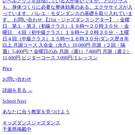
レベルアップを目指している人が多いですが、どのクラス
も、身体づくりに必要な整体効果のある、エクササイズが入
っています。バレエ・モダンダンスの基礎を取り入れていま
す。 お問い合わせ 【21st・ジャズダンスシアター】 ・金曜
日 第１・第３（初級クラス）１９時〜２０時３０分 ・金
曜日 ４回（初中級クラス）１９時〜２０時３０分 ・土曜
日４回（中級クラス）１５時〜１６時３０分/ダンス歴８年
以上 月謝コース 入会金（永久）10,000円 月謝（２回・隔
週）5,400円/＊金曜日のみ 月謝（週1）7,800円 月謝（週２）
11,600円 ビジターコース 3,000円/１レッスン
Price
お問い合わせ
詳細を見る →
School Navi
あなたに合う教室を見つけよう
キッズダンス
ジャズダンス
千葉県
掲載中