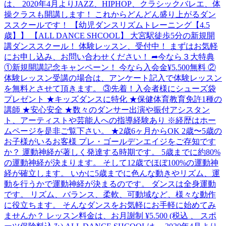
は、 2020年4月よりJAZZ、HIPHOP、クラシックバレエ、体
操クラスも開講します！ これからどんどん盛り上がるダン
ススクールです！ 【幼児ダンスリズムトレーニング【4.5
歳】】 【ALL DANCE SHCOOL】 大宮駅徒歩5分の新規開
講ダンススクール！ 体験レッスン、受付中！ まずはお気軽
にお申し込み、お問い合わせください！ ➦今なら３大特典
①新規開講記念キャンペーン！ 今なら入会金¥5.500無料 ②
体験レッスン受講の場合は、アンケート記入で体験レッスン
を無料とさせて頂きます。 ③先着！入会者様にシューズ袋
プレゼント ★キッズダンスに特化 ★保健体育教育免許1種の
講師 ★安心安全 ★数々のダンサー出演や振付アシスタン
ト、アーティストや芸能人への指導経験あり ※経歴はホー
ムページを是非ご覧下さい。 ★2歳6ヶ月からOK 2歳〜5歳の
お子様がいるお客様 プレ・ゴールデンエイジをご存知です
か？ 運動神経が著しく発達する時期です。 5歳までに約80%
の運動神経が決まります。 そして12歳でほぼ100%の運動神
経が確立します。 いかに5歳までに色んな動きやリズム、運
動を行うかで運動神経が決まるのです。 ダンスは全身運動
です。 リズム、バランス、柔軟、可動域など、様々な動作
に役立ちます。 そんなダンスをお気軽にお手軽に始めてみ
ませんか？ レッスン料金は、お月謝制 ¥5.500 (税込 、 スポ