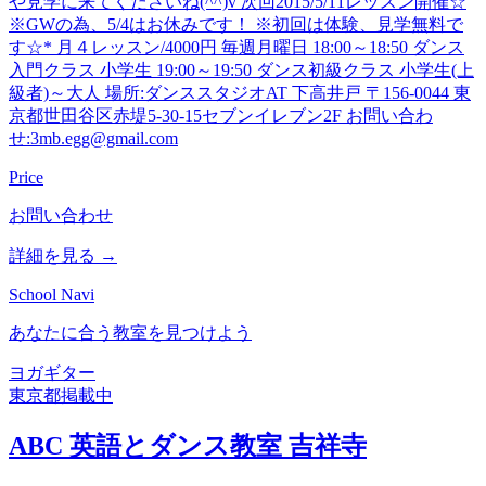
や見学に来てくださいね(^^)v 次回2015/5/11レッスン開催☆
※GWの為、5/4はお休みです！ ※初回は体験、見学無料で
す☆* 月４レッスン/4000円 毎週月曜日 18:00～18:50 ダンス
入門クラス 小学生 19:00～19:50 ダンス初級クラス 小学生(上
級者)～大人 場所:ダンススタジオAT 下高井戸 〒156-0044 東
京都世田谷区赤堤5-30-15セブンイレブン2F お問い合わ
せ:3mb.egg@gmail.com
Price
お問い合わせ
詳細を見る →
School Navi
あなたに合う教室を見つけよう
ヨガ
ギター
東京都
掲載中
ABC 英語とダンス教室 吉祥寺