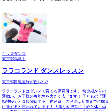
キッズダンス
東京都
掲載中
ララコランド ダンスレッスン
東京都目黒区緑が丘1-21-2
ララコランドはダンスで育てる保育所です。 幼少期からの
運動が、お子様の可能性を大きく広げます！ 子どもの「運
動神経」と直接関係する「神経系」の発達は６歳までに90％
に達すると言われています！ 大事な幼児期に「心と体」両