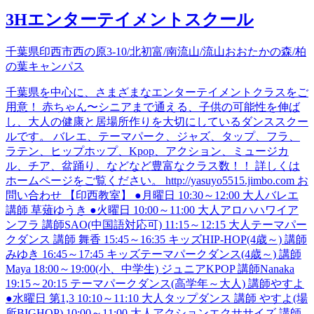
3Hエンターテイメントスクール
千葉県印西市西の原3-10/北初富/南流山/流山おおたかの森/柏
の葉キャンパス
千葉県を中心に、さまざまなエンターテイメントクラスをご
用意！ 赤ちゃん〜シニアまで通える、子供の可能性を伸ば
し、大人の健康と居場所作りを大切にしているダンススクー
ルです。 バレエ、テーマパーク、ジャズ、タップ、フラ、
ラテン、ヒップホップ、Kpop、アクション、ミュージカ
ル、チア、盆踊り、などなど豊富なクラス数！！ 詳しくは
ホームページをご覧ください。 http://yasuyo5515.jimbo.com お
問い合わせ 【印西教室】 ●月曜日 10:30～12:00 大人バレエ
講師 草薙ゆうき ●火曜日 10:00～11:00 大人アロハハワイア
ンフラ 講師SAO(中国語対応可) 11:15～12:15 大人テーマパー
クダンス 講師 舞香 15:45～16:35 キッズHIP-HOP(4歳～) 講師
みゆき 16:45～17:45 キッズテーマパークダンス(4歳～) 講師
Maya 18:00～19:00(小、中学生) ジュニアKPOP 講師Nanaka
19:15～20:15 テーマパークダンス(高学年～大人) 講師やすよ
●水曜日 第1,3 10:10～11:10 大人タップダンス 講師 やすよ(場
所BIGHOP) 10:00～11:00 大人アクションエクササイズ 講師