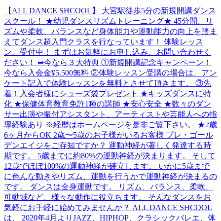
【ALL DANCE SHCOOL】 大宮駅徒歩5分の新規開講ダンス
スクール！ ★幼児ダンスリズムトレーニング★ 45分間、リ
ズムや柔軟、バランスなど身体能力や運動能力の向上を踏ま
えてダンス超入門クラスを行なっています！ 体験レッス
ン、受付中！ まずはお気軽にお申し込み、お問い合わせく
ださい！ ➦今なら３大特典 ①新規開講記念キャンペーン！
今なら入会金¥5.500無料 ②体験レッスン受講の場合は、アン
ケート記入で体験レッスンを無料とさせて頂きます。 ③先
着！入会者様にシューズ袋プレゼント ★キッズダンスに特
化 ★保健体育教育免許1種の講師 ★安心安全 ★数々のダン
サー出演や振付アシスタント、アーティストや芸能人への指
導経験あり ※経歴はホームページを是非ご覧下さい。 ★2歳
6ヶ月からOK 2歳〜5歳のお子様がいるお客様 プレ・ゴール
デンエイジをご存知ですか？ 運動神経が著しく発達する時
期です。 5歳までに約80%の運動神経が決まります。 そして
12歳でほぼ100%の運動神経が確立します。 いかに5歳まで
に色んな動きやリズム、運動を行うかで運動神経が決まるの
です。 ダンスは全身運動です。 リズム、バランス、柔軟、
可動域など、様々な動作に役立ちます。 そんなダンスをお
気軽にお手軽に始めてみませんか？ ALL DANCE SHCOOL
は、 2020年4月よりJAZZ、HIPHOP、クラシックバレエ、体