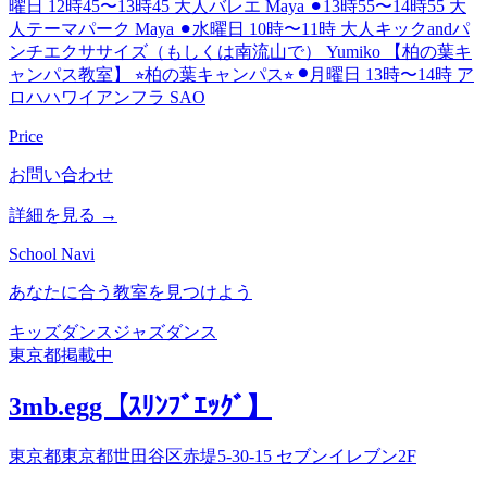
曜日 12時45〜13時45 大人バレエ Maya ⚫︎13時55〜14時55 大
人テーマパーク Maya ⚫︎水曜日 10時〜11時 大人キックandパ
ンチエクササイズ（もしくは南流山で） Yumiko 【柏の葉キ
ャンパス教室】 ⭐︎柏の葉キャンパス⭐︎ ⚫︎月曜日 13時〜14時 ア
ロハハワイアンフラ SAO
Price
お問い合わせ
詳細を見る →
School Navi
あなたに合う教室を見つけよう
キッズダンス
ジャズダンス
東京都
掲載中
3mb.egg【ｽﾘﾝﾌﾞｴｯｸﾞ】
東京都東京都世田谷区赤堤5-30-15 セブンイレブン2F