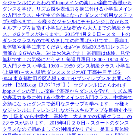
☆ジャンルにとらわれずJpopメインの楽しい楽曲で基礎から
ダンスを学び、リズム感や表現力を身に付ける小学生メイン
の入門クラス。中学生で必修になったダンスで必用なステッ
プが学べます。 ☆様々なジャンルにチャレンジしながらス
キルアップを目指す小学生(上級者)から大人までの初級クラ
ス。 の2クラスがあります。 2015年4月２０日～スタートの
ダンスクラスなので初めましての仲間ばかりです。 是非１
度体験や見学に来てくださいね(^^)v 次回2015/5/11レッスン
開催☆ ※GWの為、5/4はお休みです！ ※初回は体験、見学
無料です！お気軽にどうぞ！ 毎週月曜日 18:00～18:50 ダン
ス入門クラス 小学生 19:00～19:50 ダンス初級クラス 小学生
(上級者)～大人 場所:ダンススタジオAT 下高井戸 〒156-
0044 東京都世田谷区赤堤5-30-15セブンイレブン2F お問い合
わせ 【3MB.egg【ｽﾘﾝﾌﾞｴｯｸﾞ】】 ☆ジャンルにとらわれず
Jpopメインの楽しい楽曲で基礎からダンスを学び、リズム感
や表現力を身に付ける小学生メインの入門クラス。中学校で
必須になったダンスで必用なステップを学べます。 ☆様々
なジャンルにチャレンジしながらスキルアップを目指す小学
生(上級者)から中学生、高校生、大人までの初級クラス。 の
2クラスがあります。 2015年4月２０日～スタートのダンス
クラスなので初めましての仲間ばかりです。 是非１度体験