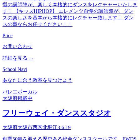
慢の講師陣が、楽しく本格的にダンスをレクチャーいたしま
す！ 【キッズHIPHOP】 エレメンツ自慢の講師陣が、ダン
スの楽しさを基本から本格的にレクチャー致します！ ダン
スの事ならお任せください！！
Price
お問い合わせ
詳細を見る →
School Navi
あなたに合う教室を見つけよう
バレエ
ボーカル
大阪府
掲載中
フリーウェイ・ダンススタジオ
大阪府大阪市西区北堀江3-6-19
創業50年を迎える歴史ある総合ダンススクールです。FWDS