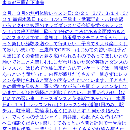
東京都三鷹市下連雀
２月、３月の無料体験レッスン日: ２/２１, ３/７, ３/１４, ３/
２１ 毎週木曜日 16:15 - 17:45 三鷹市・武蔵野市・吉祥寺駅
からアクセス抜群のキッズダンスと英会話を学べるレッス
ン！バス停万助橋 降りて1分のところにある全面鏡のきれ
いなスタジオです。当初は、埼玉県でクチコミで広がり、も
っと楽しい経験を増やして行きたい！子育てをより楽しくし
て欲しい想いで、三鷹市でOPEN。はじめての習い事は子ど
も達に多くの希望と夢を広げられるものであってほしいとの
願いでとことん楽しむにこだわり抜いた90分英語とダンスの
レッスン。はじめて体験に来た方のアンケートでは、時間が
あっという間だった。内容が盛りだくさんで、飽きずにレッ
スンを受けられると驚きの声をいただいています。子どもた
ちの個性を見抜き、寄り添いながら心を開くレッスンをして
います。ぜひお気軽にご相談ください。 お問い合わせ 【は
じめての習い事 キッズダンスと英会話であそぼう♪ 木曜
日4：１５】 レッスンFeeは２レッスン分♪送迎1回のみ、駅
チカ、駐車場、駐輪場も近くにあります！ 何かを始めた
い、でもうちの子はシャイ、内弁慶、心配そんな時はABC
へご相談ください♪ 楽しくてあっという間と評判で一号店は
空き待ち状態に一時なりました。 たくさんの経験を与えた