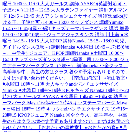
曜日 10:00～11:00 大人ガールズ 講師 AYAKO(英語対応可・
子連れ可) 11:15～12:15 大人ラテンファイヤー 講師アルマン
ド 12:45～13:45 大人アクションエクササイズ 講師Yumiko(歩
ける子、子連れ可) 14:00～15:00 タップダンス 講師Yumiko
15:45～16:45(4歳～9歳) キッズテーマパークダンス 講師 舞香
17:00～18:00(10歳～) ジュニアジャズダンス 講師 川上茜 ●水
曜日 14:15～15:15 大人KPOP 講師Nanaka 15:15～16:00 幼児、
アイドルダンス(3歳～) 講師Nanaka ●木曜日 16:45～17:45(6歳
～、中学生) ジュニア、KPOP 講師Nanaka ●土曜日 16:00〜
16:50 キッズジャズダンス(4歳～) 講師 茜 17:00〜18:00 ジュ
ニアテーマパークダンス（7歳〜） 講師moeka ※全クラス、
高学年や中、高生の方はクラス増やす予定もありますので、
まずはお問い合わせください。 【南流山教室】 ⭐︎流山教室⭐︎
⚫︎水曜日 10時〜11時 大人キックandパンチエクササイズ
Yumiko ⚫︎木曜日 18時〜19時 KPOPキッズ Nanaka 19時15〜20
時20 大人ガールズ AYAKA ⚫︎金曜日 15時45〜16時30 幼児テ
ーマパーク Maya 16時45〜17時45 キッズテーマパーク Maya
⚫︎日曜日 18時〜19時 キックandパンチエクササイズ 19時15〜
20時15 KPOPジュニア Nanaka ※全クラス、高学年や、中高
生の方はクラス増やす予定もありますので、まずはお問い合
わせください。 【おおたかの森教室】 ⭐︎おおたかの森⭐︎ ⚫︎月