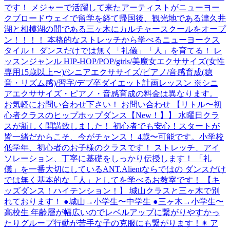
です！ メジャーで活躍して来たアーティストがニューヨー
クブロードウェイで留学を経て帰国後、観光地である津久井
湖と相模湖の間である三ヶ木にカルチャースクールをオープ
ン！！！！ 本格的なストレッチから学べるニューヨークス
タイル！ ダンスだけでは無く「礼儀」「人」を育てる！ レ
ッスンジャンル HIP-HOP/POP/girls/美魔女エクササイズ(女性
専用15歳以上〜)/シニアエクササイズ/ピアノ/音感育成(聴
音・リズム感)/習字/デブ卒ダイエット計画レッスン ※シニ
アエクササイズ・ピアノ・音感育成の料金は異なります。
お気軽にお問い合わせ下さい！ お問い合わせ 【リトル〜初
心者クラスのヒップホップダンス【New！】】 水曜日クラ
スが新しく開講致しました！ 初心者でも安心！スタートが
皆一緒だからこそ、今がチャンス！ 4歳〜可能です。小学校
低学年、初心者のお子様のクラスです！ ストレッチ、アイ
ソレーション、丁寧に基礎をしっかり伝授します！ 「礼
儀」を一番大切にしているANT.Alientならではの ダンスだけ
では無く基本的な「人」としてを学べるお教室です！ 【キ
ッズダンス！ハイテンション！】 城山クラスと三ヶ木で別
れております！ ●城山→小学生〜中学生 ●三ヶ木→小学生〜
高校生 年齢層が幅広いのでレベルアップに繋がりやすかっ
たりグループ行動が苦手な子の克服にも繋がります！✴︎ ア