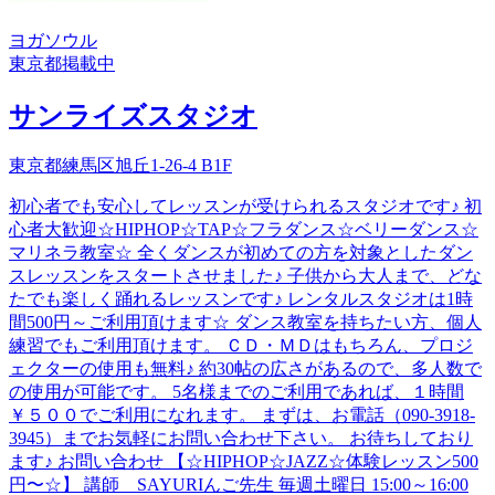
ヨガ
ソウル
東京都
掲載中
サンライズスタジオ
東京都練馬区旭丘1-26-4 B1F
初心者でも安心してレッスンが受けられるスタジオです♪ 初
心者大歓迎☆HIPHOP☆TAP☆フラダンス☆ベリーダンス☆
マリネラ教室☆ 全くダンスが初めての方を対象としたダン
スレッスンをスタートさせました♪ 子供から大人まで、どな
たでも楽しく踊れるレッスンです♪ レンタルスタジオは1時
間500円～ご利用頂けます☆ ダンス教室を持ちたい方、個人
練習でもご利用頂けます。 ＣＤ・ＭＤはもちろん、プロジ
ェクターの使用も無料♪ 約30帖の広さがあるので、多人数で
の使用が可能です。 5名様までのご利用であれば、１時間
￥５００でご利用になれます。 まずは、お電話（090-3918-
3945）までお気軽にお問い合わせ下さい。 お待ちしており
ます♪ お問い合わせ 【☆HIPHOP☆JAZZ☆体験レッスン500
円〜☆】 講師 SAYURIんご先生 毎週土曜日 15:00～16:00