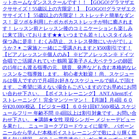
ットホームなダンススクールです！！ 【GOGO!グラマザエ
クササイズ！55歳以上の方限定！】 【GOGO!!グラマザエク
ササイズ！】 55歳以上の方限定！ ストレッチと簡単なダン
ス！ 足ツボを利用したポカポカストレッチが特に癒されま
す！ レッスン前とレッスン後のコミニケーションも楽しみ
に来て頂いております★★ いつまでも若々しいスタイルを
保つ為に是非！ むくみ防止、ストレス発散にいかがでしょ
うか？✴︎ ご家族と一緒にご受講されますと¥500割引です！
【ピアノレッスン※個人のみ】 ※ピアノレッスン※ ドイツ
合唱でご活躍されていた鶴岡 冨美子さん大ベテランの師匠
の15年にも渡る指導の元、聴音、発声なども含む本格的なレ
ッスンをご指導致します。 初心者大歓迎！ 尚、スケジュー
ルは個人ですので月4回お好きなスケジュールで組んで頂け
ます。ご希望に添えない場合もございますのでお早めにお問
い合わせ下さい。 【ボイストレーニング】 ANT.Alientボイ
ストレーニング！ 完全マンツーマン！ 【月謝】月4回 ６０
分¥20.000(税込 【ビジター様】 ６０分1回¥7.560(税込 スケジ
ュールフリー 年齢不問 ※4回以上は割引対象です。お問い合
わせ下さい。 ★講師★女性 現役シンガー メジャーデビュー
を果たし、 ニューヨークブロードウェイに留学。 バボーン
ニールから学んだ本格ボイストレーニングで歌により輝く世