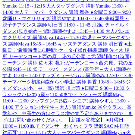
Yumiko 11:15～12:15 大人タップダンス 講師Yumiko 13:00～
14:00 大人テーマパークダンス 講師 舞香 ●金曜日 9:00～9:50
盆踊り・エクササイズ 講師やすよ 10:00～10:40 未就園児・
親子チアダンス 講師 明日香 11:00～11:45 月2回 チャイルド
ダンス(歩き始め～4歳) 講師やすよ 13:45～14:30 大人バレエ
エクササイズ 講師Maya 14:45～15:30 幼児テーマパークダン
ス 講師Maya 15:45～16:45 キッズチアダンス 講師 明日香 ●土
曜日 ご希望時間に(1時間) ケータイ操作指導 講師 佐々木 場
所:ガーデンコート西の原、花の丘公園 ご希望時間に(1時間)
コーチング 講師 佐々木 場所:ガーデンコート西の原、花の丘
公園 9:45～10:45 テーマパークダンス (高学年～大人) 講師や
すよ 11:00～12:00 キッズミュージカル 講師ゆみ 12:30～13:30
テーマパーク初級(4歳から小学生) 講師 舞香 13:45～14:45 ジ
ャズダンス(小、中、高) 講師 川上茜 ●日曜日 9:30～10:30 ク
ラシックバレエ(5歳～) 10:50までトゥシューズ 講師Maya
11:00～12:00 タップダンス(5歳～シニア) 講師やすよ 13:00～
14:00 アクション(小学生～大人) 講師Yumiko ※全クラス、高
学年や、中高生の方はクラス増やす予定もありますので、ま
ずはお問い合わせください。 【新鎌ヶ谷教室】 ●月曜日
10:00～11:00 親子でダンサーわくわくフラ 講師SAO(中国語
対応可) 11:15～12:15 大人テーマパークダンス 講師Maya ●火