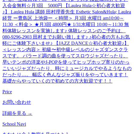
入会金無料☆月3回 5000円 【Laulea Hula☆初心者大歓迎
♪】 Laulea Hula 講師 田村理香先生 Esthetic Salon&Hula; Laulea
経営 ー豊島区 上池袋ー ＜時間＞ 月3回 水曜日 am10:00～
11:30 ＜料金＞ ★月3回 4800円★ 1/31水曜日 10:00～11:30 無
料体験レッスンを実施します♪ 体験レッスンのご予約は、
080-9296-2903 田村までお願い致します♪ ♪初心者の方もお気
軽にご体験下さいませ♪ 【JAZZ DANCE☆初心者大歓迎♪】
＜レッスン内容＞ 初級〜初中級レベルのジャズダンスクラ
スです。 バラード調の曲を使ってスロウジャズだったり、
早いテンポの洋楽やJ-POPを使ってヒップホップ寄りのかっ
こいいジャズだったり、時にミュージカルでやるようなもの
だったり…。 幅広く色んなジャズ振りをやっていきます！
基礎からやっていくので初めての方大歓迎です！！
Price
お問い合わせ
詳細を見る →
School Navi