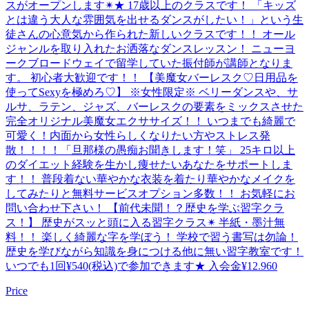
スがオープンします✴︎★ 17歳以上のクラスです！ 「キッズ
とは違う大人な雰囲気を出せるダンスがしたい！」という生
徒さんの心意気から作られた新しいクラスです！！ オール
ジャンルを取り入れたお洒落なダンスレッスン！ ニューヨ
ークブロードウェイで留学していた振付師が講師となりま
す。 初心者大歓迎です！！ 【美魔女バーレスク♡日用品を
使ってSexyを極めろ♡】 ※女性限定※ ベリーダンスや、サ
ルサ、ラテン、ジャズ、バーレスクの要素をミックスさせた
完全オリジナル美魔女エクササイズ！！ いつまでも綺麗で
可愛く！内面から女性らしくなりたい方やストレス発
散！！！！「旦那様の愚痴お聞きします！笑」 25キロ以上
のダイエット経験を生かし痩せたいあなたをサポートしま
す！！ 普段着ない華やかな衣装を着たり華やかなメイクを
してみたりと無料サービスオプション多数！！ お気軽にお
問い合わせ下さい！ 【前代未聞！？歴史を学ぶ習字クラ
ス！】 歴史がスッと頭に入る習字クラス✴︎ 半紙・墨汁無
料！！ 楽しく綺麗な字を学ぼう！ 学校で習う書写は勿論！
歴史を学びながら知識を身につける他に無い習字教室です！
いつでも1回¥540(税込)で参加できます★ 入会金¥12.960
Price