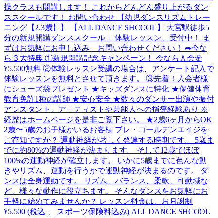
操クラスも開講します！ これからどんどん盛り上がるダン
ススクールです！ お問い合わせ 【幼児ダンスリズムトレー
ニング【2.3歳】】 【ALL DANCE SHCOOL】 大宮駅徒歩5
分の新規開講ダンススクール！ 体験レッスン、受付中！ ま
ずはお気軽にお申し込み、お問い合わせください！ ➦今な
ら３大特典 ①新規開講記念キャンペーン！ 今なら入会金
¥5.500無料 ②体験レッスン受講の場合は、アンケート記入で
体験レッスンを無料とさせて頂きます。 ③先着！入会者様
にシューズ袋プレゼント ★キッズダンスに特化 ★保健体育
教育免許1種の講師 ★安心安全 ★数々のダンサー出演や振付
アシスタント、アーティストや芸能人への指導経験あり ※
経歴はホームページを是非ご覧下さい。 ★2歳6ヶ月からOK
2歳〜5歳のお子様がいるお客様 プレ・ゴールデンエイジを
ご存知ですか？ 運動神経が著しく発達する時期です。 5歳ま
でに約80%の運動神経が決まります。 そして12歳でほぼ
100%の運動神経が確立します。 いかに5歳までに色んな動
きやリズム、運動を行うかで運動神経が決まるのです。 ダ
ンスは全身運動です。 リズム、バランス、柔軟、可動域な
ど、様々な動作に役立ちます。 そんなダンスをお気軽にお
手軽に始めてみませんか？ レッスン料金は、お月謝制
¥5.500 (税込 、 スポーツ保険料込み) ALL DANCE SHCOOL