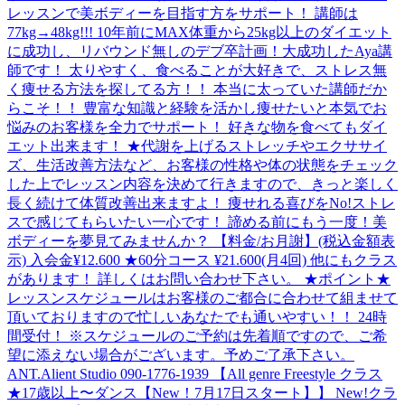
レッスンで美ボディーを目指す方をサポート！ 講師は
77kg→48kg!!! 10年前にMAX体重から25kg以上のダイエット
に成功し、リバウンド無しのデブ卒計画！大成功したAya講
師です！ 太りやすく、食べることが大好きで、ストレス無
く痩せる方法を探してる方！！ 本当に太っていた講師だか
らこそ！！ 豊富な知識と経験を活かし痩せたいと本気でお
悩みのお客様を全力でサポート！ 好きな物を食べてもダイ
エット出来ます！ ★代謝を上げるストレッチやエクササイ
ズ、生活改善方法など、お客様の性格や体の状態をチェック
した上でレッスン内容を決めて行きますので、きっと楽しく
長く続けて体質改善出来ますよ！ 痩せれる喜びをNo!ストレ
スで感じてもらいたい一心です！ 諦める前にもう一度！美
ボディーを夢見てみませんか？ 【料金/お月謝】(税込金額表
示) 入会金¥12.600 ★60分コース ¥21.600(月4回) 他にもクラス
があります！ 詳しくはお問い合わせ下さい。 ★ポイント★
レッスンスケジュールはお客様のご都合に合わせて組ませて
頂いておりますので忙しいあなたでも通いやすい！！ 24時
間受付！ ※スケジュールのご予約は先着順ですので、ご希
望に添えない場合がございます。予めご了承下さい。
ANT.Alient Studio 090-1776-1939 【All genre Freestyle クラス
★17歳以上〜ダンス【New！7月17日スタート】】 New!クラ