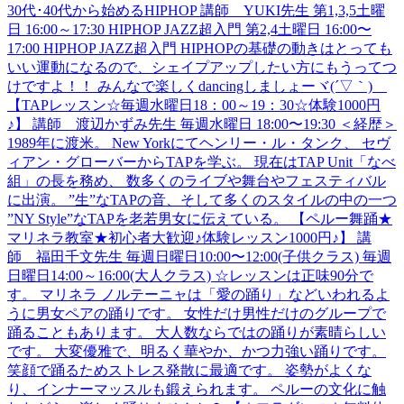
30代･40代から始めるHIPHOP 講師 YUKI先生 第1,3,5土曜
日 16:00～17:30 HIPHOP JAZZ超入門 第2,4土曜日 16:00〜
17:00 HIPHOP JAZZ超入門 HIPHOPの基礎の動きはとっても
いい運動になるので、シェイプアップしたい方にもうってつ
けですよ！！ みんなで楽しくdancingしましょーヾ(´▽｀)ゞ
【TAPレッスン☆毎週水曜日18：00～19：30☆体験1000円
♪】 講師 渡辺かずみ先生 毎週水曜日 18:00〜19:30 ＜経歴＞
1989年に渡米。 New Yorkにてヘンリー・ル・タンク、 セヴ
ィアン・グローバーからTAPを学ぶ。 現在はTAP Unit「なべ
組」の長を務め、 数多くのライブや舞台やフェスティバル
に出演。 ”生”なTAPの音、そして多くのスタイルの中の一つ
”NY Style”なTAPを老若男女に伝えている。 【ペルー舞踊★
マリネラ教室★初心者大歓迎♪体験レッスン1000円♪】 講
師 福田千文先生 毎週日曜日10:00〜12:00(子供クラス) 毎週
日曜日14:00～16:00(大人クラス) ☆レッスンは正味90分で
す。 マリネラ ノルテーニャは「愛の踊り」などいわれるよ
うに男女ペアの踊りです。 女性だけ男性だけのグループで
踊ることもあります。 大人数ならではの踊りが素晴らしい
です。 大変優雅で、明るく華やか、かつ力強い踊りです。
笑顔で踊るためストレス発散に最適です。 姿勢がよくな
り、インナーマッスルも鍛えられます。 ペルーの文化に触