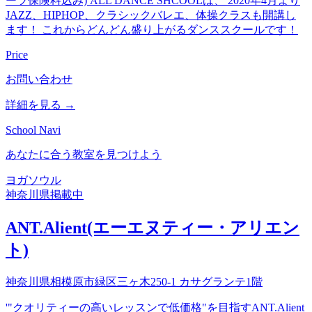
ーツ保険料込み) ALL DANCE SHCOOLは、 2020年4月より
JAZZ、HIPHOP、クラシックバレエ、体操クラスも開講し
ます！ これからどんどん盛り上がるダンススクールです！
Price
お問い合わせ
詳細を見る →
School Navi
あなたに合う教室を見つけよう
ヨガ
ソウル
神奈川県
掲載中
ANT.Alient(エーエヌティー・アリエン
ト)
神奈川県相模原市緑区三ヶ木250-1 カサグランテ1階
'"クオリティーの高いレッスンで低価格"を目指すANT.Alient