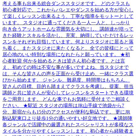
考える事も出来る総合ダンススタジオです。 どのクラスも
初心者対応で、これからバレエやダンスを始める方が安心し
て楽しくレッスン出来るよう、丁寧な指導をモットーとして
います。 スタジオに通ってくださる一人一人と、しっかり
向き合うアットホームな雰囲気を大切にし、講師達が培って
きた経験とスキルを活かし、充実、納得していただけるレッ
スンをそれぞれ目指しています。何よりスタジオに居ると落
ち着く、またスタジオに来たくなると、全ての皆様にとって
居心地のいい特別な場所になれたらと願っています。 ★初
心者歓迎 何かを始めるときは皆さん初心者です。とは言
え、初めての時は不安な事が多いですよね。当スタジオで
は、そんな皆さんの声を正面から受け止め、一緒にクラス選
びから始めます。 ジャンル、難易度、時間帯はもちろん、
皆さんの目標、目的も踏まえてクラスを考慮し、提案、担当
講師と共に皆さんが安心してレッスンをスタートできる環境
をご用意します。 どんな事でもお気軽に受付までご相談く
ださい。 ★駅近 スタジオの場所はJR山手線で池袋から7
分、新宿からも15分のアクセスが便利な駒込です。 更にJR
駒込駅東口より徒歩1分の通いやすい好立地です。 ★講師陣
各ジャンルで活躍中の厳選されたスペシャリストが多様なス
タイルを分かりやすくレッスンします。初心者から経験者ま