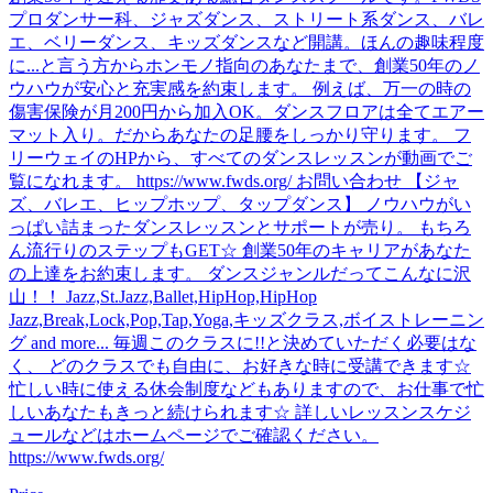
プロダンサー科、ジャズダンス、ストリート系ダンス、バレ
エ、ベリーダンス、キッズダンスなど開講。ほんの趣味程度
に...と言う方からホンモノ指向のあなたまで、創業50年のノ
ウハウが安心と充実感を約束します。 例えば、万一の時の
傷害保険が月200円から加入OK。ダンスフロアは全てエアー
マット入り。だからあなたの足腰をしっかり守ります。 フ
リーウェイのHPから、すべてのダンスレッスンが動画でご
覧になれます。 https://www.fwds.org/ お問い合わせ 【ジャ
ズ、バレエ、ヒップホップ、タップダンス】 ノウハウがい
っぱい詰まったダンスレッスンとサポートが売り。 もちろ
ん流行りのステップもGET☆ 創業50年のキャリアがあなた
の上達をお約束します。 ダンスジャンルだってこんなに沢
山！！ Jazz,St.Jazz,Ballet,HipHop,HipHop
Jazz,Break,Lock,Pop,Tap,Yoga,キッズクラス,ボイストレーニン
グ and more... 毎週このクラスに!!と決めていただく必要はな
く、 どのクラスでも自由に、お好きな時に受講できます☆
忙しい時に使える休会制度などもありますので、お仕事で忙
しいあなたもきっと続けられます☆ 詳しいレッスンスケジ
ュールなどはホームページでご確認ください。
https://www.fwds.org/