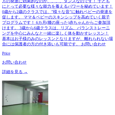
方の発達に効果的なのが、、、、ダンスなのです！ 子ども
にとって必要な様々な能力を養えるパワーを秘めています！
0歳から2歳のクラスでは、”様々な音”に触れベビーの発達を
促します。 ママ＆ベビーのスキンシップを高めていく親子
プログラムです！ 6カ月(腰の座った)赤ちゃんからご参加頂
けます。 3歳から6歳クラスは、リズム、バランストレーニ
ングを中心にみんなと一緒に楽しく体を動かすレッスン！
基本はお子様のみのレッスンとなりますが、離れられない場
合には保護者の方の付き添いも可能です。 お問い合わせ
Price
お問い合わせ
詳細を見る →