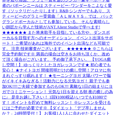
界を知り帰国。 グラミー賞常連のシンガー兼キーボード奏
者のバボーンニールは スティービー･ワンダーをこよなく愛
す（ソックリだったりします）R&B;シンガーでもあり、ス
ティービーのグラミー受賞曲「ＡＬＷＡＹＳ」では、バック
グランドボーカルとしても参加している。 そんな素晴らし
い師匠から学んだ技術がANT.Alient Studioで学べます!
★★★★★★ また将来歌手を目指している方や、ダンスボ
ーカルを目指す方へのオーディション、イベント出演をサポ
ート！ ご希望があれは海外でのイベント出演なども可能で
す。 注意:技術審査がございます。 ★★★★★★ ※こちらは
完全予約制です※ 満員の場合は空きをお待ち頂くか、改め
て頂く場合がございます。 予め御了承下さい。 【YOGA癒
し空間！】 ゆっくりとしたヨガレッスンです★ 初心者でも
安心！ ★ナイトヨガ 間接照明だけの癒し空間！アロマに包
まれぐっすり眠れます！ ★モーニングヨガ 太陽パワーで脳
がイキイキみなぎる！活動力になる元気ヨガ！ 親子でも参
加OK!!!!ご夫婦で参加するのもOK!!! 素敵な1日の始まりにヨ
ガでコミニケーション！ 元気な1日を迎える朝 夜の癒しの為
に♩ 是非お越し下さい！ 1回¥1080税込) いつでも¥1080で
す！ ポイントを貯めて無料レッスン！ ※レッスンを受ける
にはご予約が必要です※ 【ダイエット「デブ卒しません
か？」24時間受付！】 お客様1人1人に合わせたダイエット