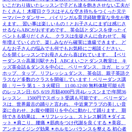
いこだわり抜いたレッスンで子ども達を飽きさせない工夫が
たくさん！ 木曜日クラスはそんな空き待ちをつくった元テ
ーマパークダンサー、バイリンガル育児経験豊富な先生が教
えます。 習い事は楽しいもの！とお子さんにまずは感じさ
せるならABCがおすすめです。 英会話とダンスを使ったイ
ベントも盛りだくさん。 クラスは生徒さんに合わせて、毎
年増えていくので、楽しみながら確実に進級できます。 ど
んなお子さんの悩みでも何でもお気軽にご相談ください。
心を開くレッスンでお母さんから喜ばれています。 【ベリ
ーダンス☆高麗川駅チカ】 ABCえいごとダンス教室は、キ
ッズ英会話＆ダンスを中心に、ベリーダンス、ヨガ、ヒップ
ホップ、タップ、リフレッシュダンス、英会話、親子英語ク
ラスなど多数のクラスを開催しています！ ベリーダンス講
師：リーラ 第１・３火曜日 11:00-12:00 無料体験可能 6月
のレッスン日: 6/5, 6/19 月額4000円/月4レッスンまで/年間36
レッスン 1500円でスポット受講も可能です。 ベリーダン
スは、世界最古の踊りと言われ、 中近東アラブの美しい音
楽に合わせ、お腹や腰回りを中心に動かして踊ります。 期
待できる効果は、 ✴リフレッシュ、ストレス解消 ✴ダイエ
ット ✴肩こり、腰痛 ✴筋肉をつけ代謝を良くする ✴美容、
アンチエイジング効果 ✴ホルモンバランスを整える 初心者