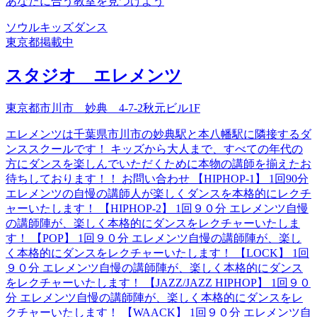
あなたに合う教室を見つけよう
ソウル
キッズダンス
東京都
掲載中
スタジオ エレメンツ
東京都市川市 妙典 4-7-2秋元ビル1F
エレメンツは千葉県市川市の妙典駅と本八幡駅に隣接するダ
ンススクールです！ キッズから大人まで、すべての年代の
方にダンスを楽しんでいただくために本物の講師を揃えたお
待ちしております！！ お問い合わせ 【HIPHOP-1】 1回90分
エレメンツの自慢の講師人が楽しくダンスを本格的にレクチ
ャーいたします！ 【HIPHOP-2】 1回９０分 エレメンツ自慢
の講師陣が、楽しく本格的にダンスをレクチャーいたしま
す！ 【POP】 1回９０分 エレメンツ自慢の講師陣が、楽し
く本格的にダンスをレクチャーいたします！ 【LOCK】 1回
９０分 エレメンツ自慢の講師陣が、楽しく本格的にダンス
をレクチャーいたします！ 【JAZZ/JAZZ HIPHOP】 1回９０
分 エレメンツ自慢の講師陣が、楽しく本格的にダンスをレ
クチャーいたします！ 【WAACK】 1回９０分 エレメンツ自