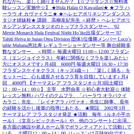
れながら、楽しく踊りませんか？ 【☆フラダンス☆無料体
験レッスン実施中☆】 ★Hula Halau O Kawailani★ ★フラ ハ
ーラウ オ カヴァイラニ★ ★ヘレヒアポリネシアンダンスス
タジオ姉妹校★ 講師 高柳友紀先生 ＜経歴＞ ヘレヒアポリ
ネシアンダンススタジオのトップクラスダンサー。 '02
Merrie Monarch Hula Festival Night Ho`ike出場ダンサー '07
Tahiti Heiva in Japan Otea Division 団体1位優勝メンバー Loco`s
table Mahana恵比寿 レギュラーショーダンサー等 舞台経験多
数なダンサー。 ＜時間＞ 毎週火曜日 11:00～12:00 フラダン
ス（エンジョイクラス） 年齢に関係なくフラを楽しみたい
方にオススメです♪ 月4回 6000円 毎週火曜日 16:30～17:30
フラダンスケイキクラス（キッズ4歳～） 「楽しく踊る」を
モットーに、心も成長させるフラ育を目指しています♪ 月4
回 4000円 【ナーマヌレア フラ スタジオ☆月3回土曜日
12：00～14：00☆】 主宰 水野由美 ☆初心者大歓迎☆ 体験
レッスン無料♪ ハワイのクムフラ、「ハーラウ オラパクイ
カラニ」先生、「レイナアラ パヴァオ」先生に師事。 長年
の経験を活かし後輩の指導にあたる。 ★開設 2002年3月
ナーマヌレア フラ スタジオ発足 ★活動 毎年（ルネ小平ホ
ール）（文京シビックホール）や、他のコンサートに出演。
各方面の施設や老人ホーム等でボランティアとして活動して
いる。 土曜日12：00～14：00（レッスンは正味90分です）