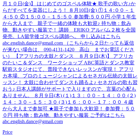
月１０日(金)】 はじめてのゴスペル体験★ 歌手の歌い方♪か
らだすべてを楽器にしよう！ ８月10日(金) ①１４:００－１
４:５０ ②１５:００－１５:５０ 参加費:５００円 小学１年生
から大人まで 親子で一緒の体験も大歓迎♪ 持ち物：飲み
物、動きやすい服装で！ 講師 ERIKO アルバム２枚を全国
発売。LA留学後ゴスペル講師へ。 申し込みはこちら
abc.english.dance@gmail.com （こちらから２日たっても返信
が来ない場合は、 090-4131-1420 高山 までお電話くださ
い） 【アフリカの太鼓とダンス ８月９日(木)】 アフリカ
のたいこ＆ダンス ワークショップ ABC英語とダンス教室
駅前スタジオにて、普段できないレッスンが実現！ アフリ
カ本場、プロのミュージシャンによるセネガル伝統の太鼓レ
ッスン！ 太鼓に合わせてダンスも踊るよ♪ セネガルの歌も習
おう♪ 日本人講師がサポートで入りますので、言葉の心配も
ありません。 ８月９日(木) (１)１３：００－１４：００ (２)
１４：３０－１５：３０ (３)１６：００－１７：００ ４歳
から大人まで参加可 ★親子で参加も大歓迎！ 参加費：５０
０円 持ち物：飲み物、動きやすい服装 ご予約はこちら
abc.english.dance@gmail.com
Price