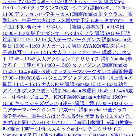
ラシックバレエ(5歳～) 10:50までトゥシューズ 講師Maya
11:00～12:00 タップダンス(5歳～シニア) 講師やすよ 13:00～
14:00 アクション(小学生～大人) 講師Yumiko ※全クラス、高
学年や、中高生の方はクラス増やす予定もありますので、ま
ずはお問い合わせください。 【新鎌ヶ谷教室】 ●月曜日
10:00～11:00 親子でダンサーわくわくフラ 講師SAO(中国語
対応可) 11:15～12:15 大人テーマパークダンス 講師Maya ●火
曜日 10:00～11:00 大人ガールズ 講師 AYAKO(英語対応可・
子連れ可) 11:15～12:15 大人ラテンファイヤー 講師アルマン
ド 12:45～13:45 大人アクションエクササイズ 講師Yumiko(歩
ける子、子連れ可) 14:00～15:00 タップダンス 講師Yumiko
15:45～16:45(4歳～9歳) キッズテーマパークダンス 講師 舞香
17:00～18:00(10歳～) ジュニアジャズダンス 講師 川上茜 ●水
曜日 14:15～15:15 大人KPOP 講師Nanaka 15:15～16:00 幼児、
アイドルダンス(3歳～) 講師Nanaka ●木曜日 16:45～17:45(6歳
～、中学生) ジュニア、KPOP 講師Nanaka ●土曜日 16:00〜
16:50 キッズジャズダンス(4歳～) 講師 茜 17:00〜18:00 ジュ
ニアテーマパークダンス（7歳〜） 講師moeka ※全クラス、
高学年や中、高生の方はクラス増やす予定もありますので、
まずはお問い合わせください。 【南流山教室】 ⭐︎流山教室⭐︎
⚫︎水曜日 10時〜11時 大人キックandパンチエクササイズ
Yumiko ⚫︎木曜日 18時〜19時 KPOPキッズ Nanaka 19時15〜20