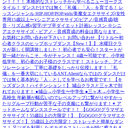
ン！！！！ 本格的なストレッチから学べるニューヨークス
タイル！ ダンスだけでは無く「礼儀」「人」を育てる！ レ
ッスンジャンル HIP-HOP/POP/girls/美魔女エクササイズ(女性
専用15歳以上〜)/シニアエクササイズ/ピアノ/音感育成(聴
音・リズム感)/習字/デブ卒ダイエット計画レッスン ※シニ
アエクササイズ・ピアノ・音感育成の料金は異なります。
お気軽にお問い合わせ下さい！ お問い合わせ 【リトル〜初
心者クラスのヒップホップダンス【New！】】 水曜日クラ
スが新しく開講致しました！ 初心者でも安心！スタートが
皆一緒だからこそ、今がチャンス！ 4歳〜可能です。小学校
低学年、初心者のお子様のクラスです！ ストレッチ、アイ
ソレーション、丁寧に基礎をしっかり伝授します！ 「礼
儀」を一番大切にしているANT.Alientならではの ダンスだけ
では無く基本的な「人」としてを学べるお教室です！ 【キ
ッズダンス！ハイテンション！】 城山クラスと三ヶ木で別
れております！ ●城山→小学生〜中学生 ●三ヶ木→小学生〜
高校生 年齢層が幅広いのでレベルアップに繋がりやすかっ
たりグループ行動が苦手な子の克服にも繋がります！✴︎ ア
ットホームなダンススクールです！！ 【GOGO!グラマザエ
クササイズ！55歳以上の方限定！】 【GOGO!!グラマザエク
ササイズ！】 55歳以上の方限定！ ストレッチと簡単なダン
ス！ 足ツボを利用したポカポカストレッチが特に癒されま