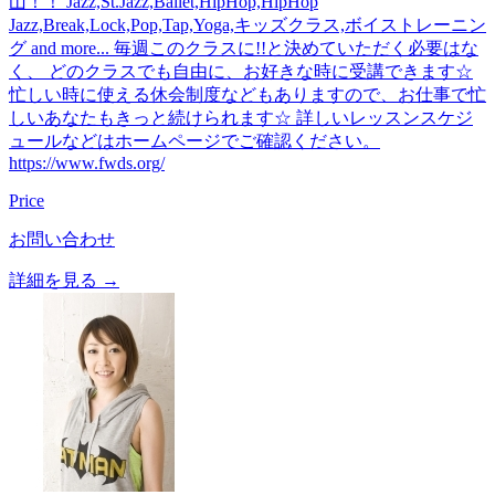
山！！ Jazz,St.Jazz,Ballet,HipHop,HipHop
Jazz,Break,Lock,Pop,Tap,Yoga,キッズクラス,ボイストレーニン
グ and more... 毎週このクラスに!!と決めていただく必要はな
く、 どのクラスでも自由に、お好きな時に受講できます☆
忙しい時に使える休会制度などもありますので、お仕事で忙
しいあなたもきっと続けられます☆ 詳しいレッスンスケジ
ュールなどはホームページでご確認ください。
https://www.fwds.org/
Price
お問い合わせ
詳細を見る →