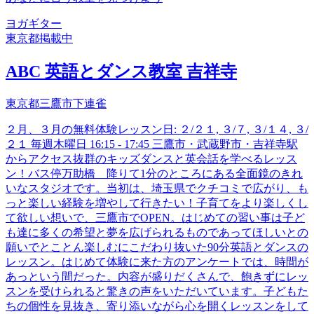
ヨガ
ギター
東京都
掲載中
ABC 英語とダンス教室 吉祥寺
東京都三鷹市下連雀
２月、３月の無料体験レッスン日: ２/２１, ３/７, ３/１４, ３/
２１ 毎週木曜日 16:15 - 17:45 三鷹市・武蔵野市・吉祥寺駅
からアクセス抜群のキッズダンスと英会話を学べるレッス
ン！バス停万助橋 降りて1分のところにある全面鏡のきれ
いなスタジオです。当初は、埼玉県でクチコミで広がり、も
っと楽しい経験を増やして行きたい！子育てをより楽しくし
て欲しい想いで、三鷹市でOPEN。はじめての習い事は子ど
も達に多くの希望と夢を広げられるものであってほしいとの
願いでとことん楽しむにこだわり抜いた90分英語とダンスの
レッスン。はじめて体験に来た方のアンケートでは、時間が
あっという間だった。内容が盛りだくさんで、飽きずにレッ
スンを受けられると驚きの声をいただいています。子どもた
ちの個性を見抜き、寄り添いながら心を開くレッスンをして