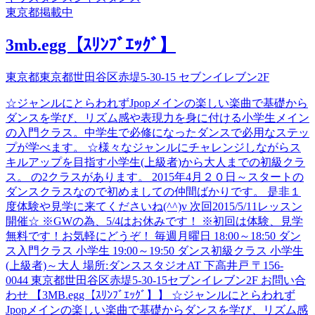
東京都
掲載中
3mb.egg【ｽﾘﾝﾌﾞｴｯｸﾞ】
東京都東京都世田谷区赤堤5-30-15 セブンイレブン2F
☆ジャンルにとらわれずJpopメインの楽しい楽曲で基礎から
ダンスを学び、リズム感や表現力を身に付ける小学生メイン
の入門クラス。中学生で必修になったダンスで必用なステッ
プが学べます。 ☆様々なジャンルにチャレンジしながらス
キルアップを目指す小学生(上級者)から大人までの初級クラ
ス。 の2クラスがあります。 2015年4月２０日～スタートの
ダンスクラスなので初めましての仲間ばかりです。 是非１
度体験や見学に来てくださいね(^^)v 次回2015/5/11レッスン
開催☆ ※GWの為、5/4はお休みです！ ※初回は体験、見学
無料です！お気軽にどうぞ！ 毎週月曜日 18:00～18:50 ダン
ス入門クラス 小学生 19:00～19:50 ダンス初級クラス 小学生
(上級者)～大人 場所:ダンススタジオAT 下高井戸 〒156-
0044 東京都世田谷区赤堤5-30-15セブンイレブン2F お問い合
わせ 【3MB.egg【ｽﾘﾝﾌﾞｴｯｸﾞ】】 ☆ジャンルにとらわれず
Jpopメインの楽しい楽曲で基礎からダンスを学び、リズム感