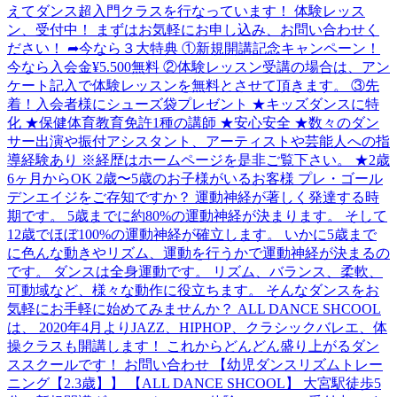
えてダンス超入門クラスを行なっています！ 体験レッス
ン、受付中！ まずはお気軽にお申し込み、お問い合わせく
ださい！ ➦今なら３大特典 ①新規開講記念キャンペーン！
今なら入会金¥5.500無料 ②体験レッスン受講の場合は、アン
ケート記入で体験レッスンを無料とさせて頂きます。 ③先
着！入会者様にシューズ袋プレゼント ★キッズダンスに特
化 ★保健体育教育免許1種の講師 ★安心安全 ★数々のダン
サー出演や振付アシスタント、アーティストや芸能人への指
導経験あり ※経歴はホームページを是非ご覧下さい。 ★2歳
6ヶ月からOK 2歳〜5歳のお子様がいるお客様 プレ・ゴール
デンエイジをご存知ですか？ 運動神経が著しく発達する時
期です。 5歳までに約80%の運動神経が決まります。 そして
12歳でほぼ100%の運動神経が確立します。 いかに5歳まで
に色んな動きやリズム、運動を行うかで運動神経が決まるの
です。 ダンスは全身運動です。 リズム、バランス、柔軟、
可動域など、様々な動作に役立ちます。 そんなダンスをお
気軽にお手軽に始めてみませんか？ ALL DANCE SHCOOL
は、 2020年4月よりJAZZ、HIPHOP、クラシックバレエ、体
操クラスも開講します！ これからどんどん盛り上がるダン
ススクールです！ お問い合わせ 【幼児ダンスリズムトレー
ニング【2.3歳】】 【ALL DANCE SHCOOL】 大宮駅徒歩5