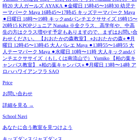
時20 大人ガールズ AYAKA ⚫︎金曜日 15時45〜16時30 幼児テ
ーマパーク Maya 16時45〜17時45 キッズテーマパーク Maya
⚫︎日曜日 18時〜19時 キックandパンチエクササイズ 19時15〜
20時15 KPOPジュニア Nanaka ※全クラス、高学年や、中高
生の方はクラス増やす予定もありますので、まずはお問い合
わせください。 【おおたかの森教室】 ⭐︎おおたかの森⭐︎ ⚫︎月
曜日 12時45〜13時45 大人バレエ Maya ⚫︎13時55〜14時55 大
人テーマパーク Maya ⚫︎水曜日 10時〜11時 大人キックandパ
ンチエクササイズ（もしくは南流山で） Yumiko 【柏の葉キ
ャンパス教室】 ⭐︎柏の葉キャンパス⭐︎ ⚫︎月曜日 13時〜14時 ア
ロハハワイアンフラ SAO
Price
お問い合わせ
詳細を見る →
School Navi
あなたに合う教室を見つけよう
キッズダンス
ジャズダンス