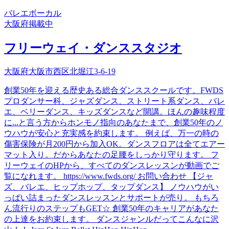
バレエ
ボーカル
大阪府
掲載中
フリーウェイ・ダンススタジオ
大阪府大阪市西区北堀江3-6-19
創業50年を迎える歴史ある総合ダンススクールです。FWDS
プロダンサー科、ジャズダンス、ストリート系ダンス、バレ
エ、ベリーダンス、キッズダンスなど開講。ほんの趣味程度
に...と言う方からホンモノ指向のあなたまで、創業50年のノ
ウハウが安心と充実感を約束します。 例えば、万一の時の
傷害保険が月200円から加入OK。ダンスフロアは全てエアー
マット入り。だからあなたの足腰をしっかり守ります。 フ
リーウェイのHPから、すべてのダンスレッスンが動画でご
覧になれます。 https://www.fwds.org/ お問い合わせ 【ジャ
ズ、バレエ、ヒップホップ、タップダンス】 ノウハウがい
っぱい詰まったダンスレッスンとサポートが売り。 もちろ
ん流行りのステップもGET☆ 創業50年のキャリアがあなた
の上達をお約束します。 ダンスジャンルだってこんなに沢