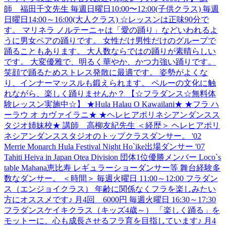
師 福田千文先生 毎週日曜日10:00〜12:00(子供クラス) 毎週
日曜日14:00～16:00(大人クラス) ☆レッスンは正味90分で
す。 マリネラ ノルテーニャは「愛の踊り」などいわれるよ
うに男女ペアの踊りです。 女性だけ男性だけのグループで
踊ることもあります。 大人数ならではの踊りが素晴らしい
です。 大変優雅で、明るく華やか、かつ力強い踊りです。
笑顔で踊るためストレス発散に最適です。 姿勢がよくな
り、インナーマッスルも鍛えられます。 ペルーの文化に触
れながら、楽しく踊りませんか？ 【☆フラダンス☆無料体
験レッスン実施中☆】 ★Hula Halau O Kawailani★ ★フラ ハ
ーラウ オ カヴァイラニ★ ★ヘレヒアポリネシアンダンスス
タジオ姉妹校★ 講師 高柳友紀先生 ＜経歴＞ ヘレヒアポリ
ネシアンダンススタジオのトップクラスダンサー。 '02
Merrie Monarch Hula Festival Night Ho`ike出場ダンサー '07
Tahiti Heiva in Japan Otea Division 団体1位優勝メンバー Loco`s
table Mahana恵比寿 レギュラーショーダンサー等 舞台経験多
数なダンサー。 ＜時間＞ 毎週火曜日 11:00～12:00 フラダン
ス（エンジョイクラス） 年齢に関係なくフラを楽しみたい
方にオススメです♪ 月4回 6000円 毎週火曜日 16:30～17:30
フラダンスケイキクラス（キッズ4歳～） 「楽しく踊る」を
モットーに、心も成長させるフラ育を目指しています♪ 月4