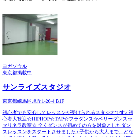
ヨガ
ソウル
東京都
掲載中
サンライズスタジオ
東京都練馬区旭丘1-26-4 B1F
初心者でも安心してレッスンが受けられるスタジオです♪ 初
心者大歓迎☆HIPHOP☆TAP☆フラダンス☆ベリーダンス☆
マリネラ教室☆ 全くダンスが初めての方を対象としたダン
スレッスンをスタートさせました♪ 子供から大人まで、どな