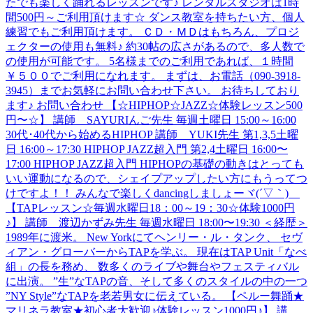
たでも楽しく踊れるレッスンです♪ レンタルスタジオは1時
間500円～ご利用頂けます☆ ダンス教室を持ちたい方、個人
練習でもご利用頂けます。 ＣＤ・ＭＤはもちろん、プロジ
ェクターの使用も無料♪ 約30帖の広さがあるので、多人数で
の使用が可能です。 5名様までのご利用であれば、１時間
￥５００でご利用になれます。 まずは、お電話（090-3918-
3945）までお気軽にお問い合わせ下さい。 お待ちしており
ます♪ お問い合わせ 【☆HIPHOP☆JAZZ☆体験レッスン500
円〜☆】 講師 SAYURIんご先生 毎週土曜日 15:00～16:00
30代･40代から始めるHIPHOP 講師 YUKI先生 第1,3,5土曜
日 16:00～17:30 HIPHOP JAZZ超入門 第2,4土曜日 16:00〜
17:00 HIPHOP JAZZ超入門 HIPHOPの基礎の動きはとっても
いい運動になるので、シェイプアップしたい方にもうってつ
けですよ！！ みんなで楽しくdancingしましょーヾ(´▽｀)ゞ
【TAPレッスン☆毎週水曜日18：00～19：30☆体験1000円
♪】 講師 渡辺かずみ先生 毎週水曜日 18:00〜19:30 ＜経歴＞
1989年に渡米。 New Yorkにてヘンリー・ル・タンク、 セヴ
ィアン・グローバーからTAPを学ぶ。 現在はTAP Unit「なべ
組」の長を務め、 数多くのライブや舞台やフェスティバル
に出演。 ”生”なTAPの音、そして多くのスタイルの中の一つ
”NY Style”なTAPを老若男女に伝えている。 【ペルー舞踊★
マリネラ教室★初心者大歓迎♪体験レッスン1000円♪】 講