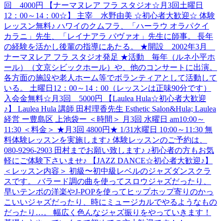
回 4000円 【ナーマヌレア フラ スタジオ☆月3回土曜日
12：00～14：00☆】 主宰 水野由美 ☆初心者大歓迎☆ 体験
レッスン無料♪ ハワイのクムフラ、「ハーラウ オラパクイ
カラニ」先生、「レイナアラ パヴァオ」先生に師事。 長年
の経験を活かし後輩の指導にあたる。 ★開設 2002年3月
ナーマヌレア フラ スタジオ発足 ★活動 毎年（ルネ小平ホ
ール）（文京シビックホール）や、他のコンサートに出演。
各方面の施設や老人ホーム等でボランティアとして活動して
いる。 土曜日12：00～14：00（レッスンは正味90分です）
入会金無料☆月3回 5000円 【Laulea Hula☆初心者大歓迎
♪】 Laulea Hula 講師 田村理香先生 Esthetic Salon&Hula; Laulea
経営 ー豊島区 上池袋ー ＜時間＞ 月3回 水曜日 am10:00～
11:30 ＜料金＞ ★月3回 4800円★ 1/31水曜日 10:00～11:30 無
料体験レッスンを実施します♪ 体験レッスンのご予約は、
080-9296-2903 田村までお願い致します♪ ♪初心者の方もお気
軽にご体験下さいませ♪ 【JAZZ DANCE☆初心者大歓迎♪】
＜レッスン内容＞ 初級〜初中級レベルのジャズダンスクラ
スです。 バラード調の曲を使ってスロウジャズだったり、
早いテンポの洋楽やJ-POPを使ってヒップホップ寄りのかっ
こいいジャズだったり、時にミュージカルでやるようなもの
だったり…。 幅広く色んなジャズ振りをやっていきます！