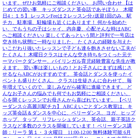
います。ぜひお気軽にご相談ください。 お問い合わせ 【は
じめての習い事 キッズダンスと英会話であそぼう♪ 木曜
日4：１５】 レッスンFeeは２レッスン分♪送迎1回のみ、駅
チカ、駐車場、駐輪場も近くにあります！ 何かを始めた
い、でもうちの子はシャイ、内弁慶、心配そんな時はABC
へご相談ください♪ 楽しくてあっという間と評判で一号店は
空き待ち状態に一時なりました。 たくさんの経験を与えた
いこだわり抜いたレッスンで子ども達を飽きさせない工夫が
たくさん！ 木曜日クラスはそんな空き待ちをつくった元テ
ーマパークダンサー、バイリンガル育児経験豊富な先生が教
えます。 習い事は楽しいもの！とお子さんにまずは感じさ
せるならABCがおすすめです。 英会話とダンスを使ったイ
ベントも盛りだくさん。 クラスは生徒さんに合わせて、毎
年増えていくので、楽しみながら確実に進級できます。 ど
んなお子さんの悩みでも何でもお気軽にご相談ください。
心を開くレッスンでお母さんから喜ばれています。 【ベリ
ーダンス☆高麗川駅チカ】 ABCえいごとダンス教室は、キ
ッズ英会話＆ダンスを中心に、ベリーダンス、ヨガ、ヒップ
ホップ、タップ、リフレッシュダンス、英会話、親子英語ク
ラスなど多数のクラスを開催しています！ ベリーダンス講
師：リーラ 第１・３火曜日 11:00-12:00 無料体験可能 6月