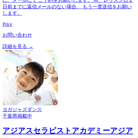
に、メールにて ご予約をお願いします。 尚、レッスン日２
日前までに返信メールのない場合、 もう一度送信をお願い
します。
Price
お問い合わせ
詳細を見る →
ヨガ
ジャズダンス
千葉県
掲載中
アジアスセラピストアカデミーアジア