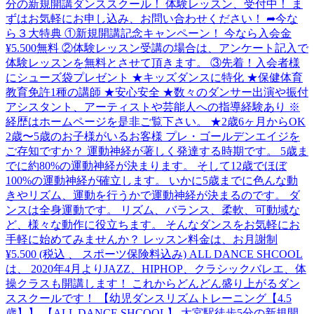
分の新規開講ダンススクール！ 体験レッスン、受付中！ ま
ずはお気軽にお申し込み、お問い合わせください！ ➦今な
ら３大特典 ①新規開講記念キャンペーン！ 今なら入会金
¥5.500無料 ②体験レッスン受講の場合は、アンケート記入で
体験レッスンを無料とさせて頂きます。 ③先着！入会者様
にシューズ袋プレゼント ★キッズダンスに特化 ★保健体育
教育免許1種の講師 ★安心安全 ★数々のダンサー出演や振付
アシスタント、アーティストや芸能人への指導経験あり ※
経歴はホームページを是非ご覧下さい。 ★2歳6ヶ月からOK
2歳〜5歳のお子様がいるお客様 プレ・ゴールデンエイジを
ご存知ですか？ 運動神経が著しく発達する時期です。 5歳ま
でに約80%の運動神経が決まります。 そして12歳でほぼ
100%の運動神経が確立します。 いかに5歳までに色んな動
きやリズム、運動を行うかで運動神経が決まるのです。 ダ
ンスは全身運動です。 リズム、バランス、柔軟、可動域な
ど、様々な動作に役立ちます。 そんなダンスをお気軽にお
手軽に始めてみませんか？ レッスン料金は、お月謝制
¥5.500 (税込 、 スポーツ保険料込み) ALL DANCE SHCOOL
は、 2020年4月よりJAZZ、HIPHOP、クラシックバレエ、体
操クラスも開講します！ これからどんどん盛り上がるダン
ススクールです！ 【幼児ダンスリズムトレーニング【4.5
歳】】 【ALL DANCE SHCOOL】 大宮駅徒歩5分の新規開