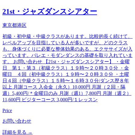
21st・ジャズダンスシアター
東京都港区
初級・初中級・中級クラスがあります。比較的長く続けて、
レベルアップを目指している人が多いですが、どのクラス
も、身体づくりに必要な整体効果のある、エクササイズが入
っています。バレエ・モダンダンスの基礎を取り入れていま
す。 お問い合わせ 【21st・ジャズダンスシアター】 ・金曜
日 第１・第３（初級クラス）１９時〜２０時３０分 ・金
曜日 ４回（初中級クラス）１９時〜２０時３０分 ・土曜
日４回（中級クラス）１５時〜１６時３０分/ダンス歴８年
以上 月謝コース 入会金（永久）10,000円 月謝（２回・隔
週）5,400円/＊金曜日のみ 月謝（週1）7,800円 月謝（週２）
11,600円 ビジターコース 3,000円/１レッスン
Price
お問い合わせ
詳細を見る →