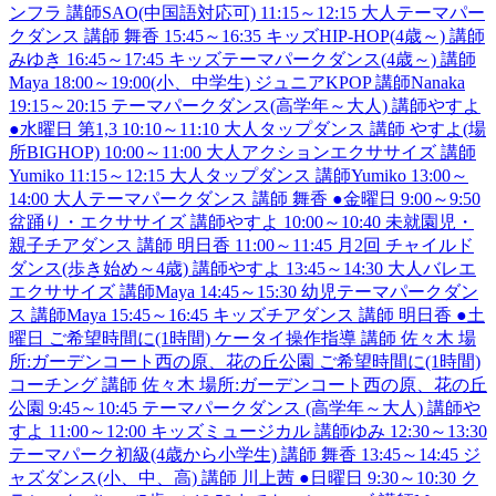
ンフラ 講師SAO(中国語対応可) 11:15～12:15 大人テーマパー
クダンス 講師 舞香 15:45～16:35 キッズHIP-HOP(4歳～) 講師
みゆき 16:45～17:45 キッズテーマパークダンス(4歳～) 講師
Maya 18:00～19:00(小、中学生) ジュニアKPOP 講師Nanaka
19:15～20:15 テーマパークダンス(高学年～大人) 講師やすよ
●水曜日 第1,3 10:10～11:10 大人タップダンス 講師 やすよ(場
所BIGHOP) 10:00～11:00 大人アクションエクササイズ 講師
Yumiko 11:15～12:15 大人タップダンス 講師Yumiko 13:00～
14:00 大人テーマパークダンス 講師 舞香 ●金曜日 9:00～9:50
盆踊り・エクササイズ 講師やすよ 10:00～10:40 未就園児・
親子チアダンス 講師 明日香 11:00～11:45 月2回 チャイルド
ダンス(歩き始め～4歳) 講師やすよ 13:45～14:30 大人バレエ
エクササイズ 講師Maya 14:45～15:30 幼児テーマパークダン
ス 講師Maya 15:45～16:45 キッズチアダンス 講師 明日香 ●土
曜日 ご希望時間に(1時間) ケータイ操作指導 講師 佐々木 場
所:ガーデンコート西の原、花の丘公園 ご希望時間に(1時間)
コーチング 講師 佐々木 場所:ガーデンコート西の原、花の丘
公園 9:45～10:45 テーマパークダンス (高学年～大人) 講師や
すよ 11:00～12:00 キッズミュージカル 講師ゆみ 12:30～13:30
テーマパーク初級(4歳から小学生) 講師 舞香 13:45～14:45 ジ
ャズダンス(小、中、高) 講師 川上茜 ●日曜日 9:30～10:30 ク