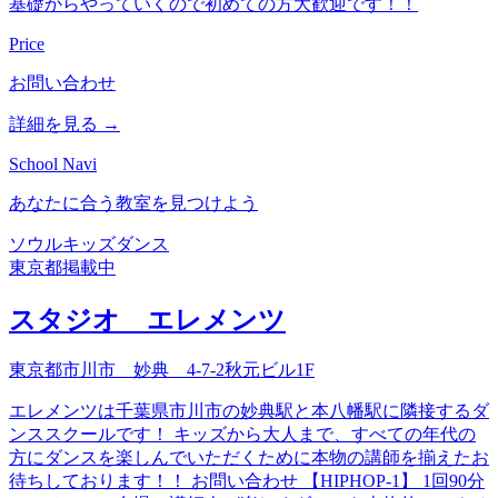
基礎からやっていくので初めての方大歓迎です！！
Price
お問い合わせ
詳細を見る →
School Navi
あなたに合う教室を見つけよう
ソウル
キッズダンス
東京都
掲載中
スタジオ エレメンツ
東京都市川市 妙典 4-7-2秋元ビル1F
エレメンツは千葉県市川市の妙典駅と本八幡駅に隣接するダ
ンススクールです！ キッズから大人まで、すべての年代の
方にダンスを楽しんでいただくために本物の講師を揃えたお
待ちしております！！ お問い合わせ 【HIPHOP-1】 1回90分