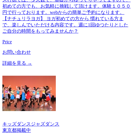
初めての方でも、お気軽に挑戦して頂けます。体験１０５０
円で行っております。webからの簡単ご予約になります。
【ナチュリラヨガ】 ヨガ初めての方から 慣れている方ま
で、楽しんでいただける内容です。週に1回ゆつたりとした
ご自分の時間をもってみませんか？
Price
お問い合わせ
詳細を見る →
キッズダンス
ジャズダンス
東京都
掲載中