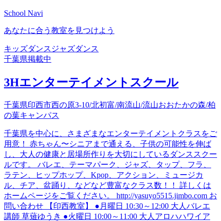
School Navi
あなたに合う教室を見つけよう
キッズダンス
ジャズダンス
千葉県
掲載中
3Hエンターテイメントスクール
千葉県印西市西の原3-10/北初富/南流山/流山おおたかの森/柏
の葉キャンパス
千葉県を中心に、さまざまなエンターテイメントクラスをご
用意！ 赤ちゃん〜シニアまで通える、子供の可能性を伸ば
し、大人の健康と居場所作りを大切にしているダンススクー
ルです。 バレエ、テーマパーク、ジャズ、タップ、フラ、
ラテン、ヒップホップ、Kpop、アクション、ミュージカ
ル、チア、盆踊り、などなど豊富なクラス数！！ 詳しくは
ホームページをご覧ください。 http://yasuyo5515.jimbo.com お
問い合わせ 【印西教室】 ●月曜日 10:30～12:00 大人バレエ
講師 草薙ゆうき ●火曜日 10:00～11:00 大人アロハハワイア