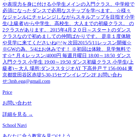
や表現力を身に付ける小学生メインの入門クラス。中学校で
必須になったダンスで必用なステップを学べます。 ☆様々
なジャンルにチャレンジしながらスキルアップを目指す小学
生(上級者)から中学生、高校生、大人までの初級クラス。 の
2クラスがあります。 2015年4月２０日～スタートのダンス
クラスなので初めましての仲間ばかりです。 是非１度体験
や見学に来てくださいね(^^)v 次回2015/5/11レッスン開催☆
※GWの為、5/4はお休みです！ ※初回は体験、見学無料で
す☆* 月４レッスン/4000円 毎週月曜日 18:00～18:50 ダンス
入門クラス 小学生 19:00～19:50 ダンス初級クラス 小学生(上
級者)～大人 場所:ダンススタジオAT 下高井戸 〒156-0044 東
京都世田谷区赤堤5-30-15セブンイレブン2F お問い合わ
せ:3mb.egg@gmail.com
Price
お問い合わせ
詳細を見る →
School Navi
あなたに合う教室を見つけよう