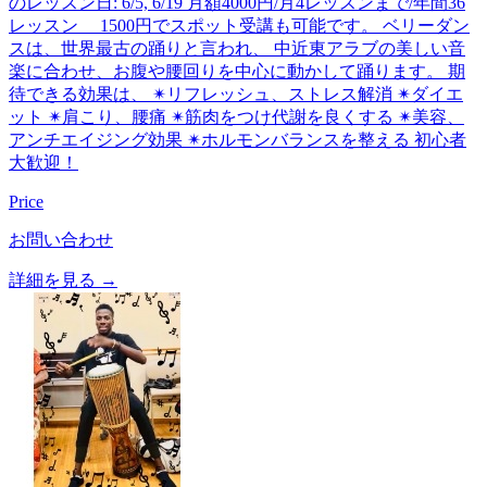
のレッスン日: 6/5, 6/19 月額4000円/月4レッスンまで/年間36
レッスン 1500円でスポット受講も可能です。 ベリーダン
スは、世界最古の踊りと言われ、 中近東アラブの美しい音
楽に合わせ、お腹や腰回りを中心に動かして踊ります。 期
待できる効果は、 ✴リフレッシュ、ストレス解消 ✴ダイエ
ット ✴肩こり、腰痛 ✴筋肉をつけ代謝を良くする ✴美容、
アンチエイジング効果 ✴ホルモンバランスを整える 初心者
大歓迎！
Price
お問い合わせ
詳細を見る →