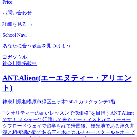
Price
お問い合わせ
詳細を見る →
School Navi
あなたに合う教室を見つけよう
ヨガ
ソウル
神奈川県
掲載中
ANT.Alient(エーエヌティー・アリエン
ト)
神奈川県相模原市緑区三ヶ木250-1 カサグランテ1階
'"クオリティーの高いレッスンで低価格"を目指すANT.Alient
です！ メジャーで活躍して来たアーティストがニューヨー
クブロードウェイで留学を経て帰国後、観光地である津久井
湖と相模湖の間である三ヶ木にカルチャースクールをオープ