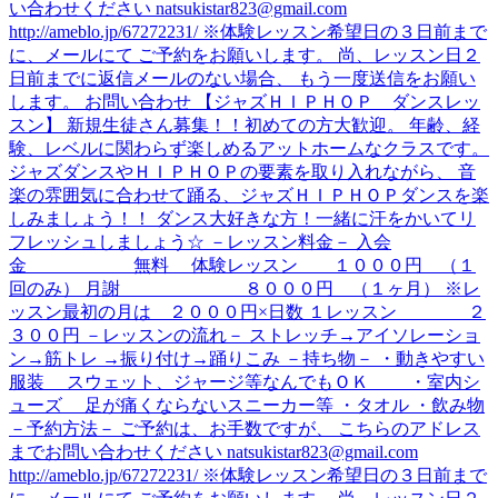
い合わせください natsukistar823@gmail.com
http://ameblo.jp/67272231/ ※体験レッスン希望日の３日前まで
に、メールにて ご予約をお願いします。 尚、レッスン日２
日前までに返信メールのない場合、 もう一度送信をお願い
します。 お問い合わせ 【ジャズＨＩＰＨＯＰ ダンスレッ
スン】 新規生徒さん募集！！初めての方大歓迎。 年齢、経
験、レベルに関わらず楽しめるアットホームなクラスです。
ジャズダンスやＨＩＰＨＯＰの要素を取り入れながら、 音
楽の雰囲気に合わせて踊る、ジャズＨＩＰＨＯＰダンスを楽
しみましょう！！ ダンス大好きな方！一緒に汗をかいてリ
フレッシュしましょう☆ －レッスン料金－ 入会
金 無料 体験レッスン １０００円 （１
回のみ） 月謝 ８０００円 （１ヶ月） ※レ
ッスン最初の月は ２０００円×日数 １レッスン ２
３００円 －レッスンの流れ－ ストレッチ→アイソレーショ
ン→筋トレ →振り付け→踊りこみ －持ち物－ ・動きやすい
服装 スウェット、ジャージ等なんでもＯＫ ・室内シ
ューズ 足が痛くならないスニーカー等 ・タオル ・飲み物
－予約方法－ ご予約は、お手数ですが、 こちらのアドレス
までお問い合わせください natsukistar823@gmail.com
http://ameblo.jp/67272231/ ※体験レッスン希望日の３日前まで