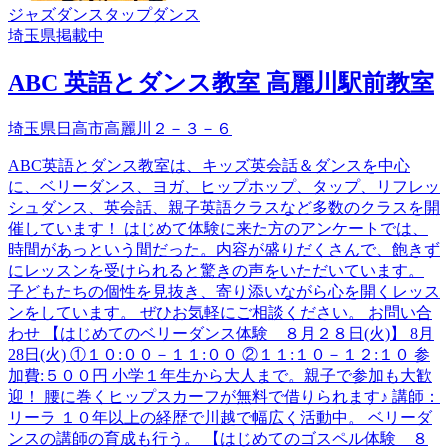
ジャズダンス
タップダンス
埼玉県
掲載中
ABC 英語とダンス教室 高麗川駅前教室
埼玉県日高市高麗川２－３－６
ABC英語とダンス教室は、キッズ英会話＆ダンスを中心
に、ベリーダンス、ヨガ、ヒップホップ、タップ、リフレッ
シュダンス、英会話、親子英語クラスなど多数のクラスを開
催しています！ はじめて体験に来た方のアンケートでは、
時間があっという間だった。内容が盛りだくさんで、飽きず
にレッスンを受けられると驚きの声をいただいています。
子どもたちの個性を見抜き、寄り添いながら心を開くレッス
ンをしています。 ぜひお気軽にご相談ください。 お問い合
わせ 【はじめてのベリーダンス体験 ８月２８日(火)】 8月
28日(火) ①１０:００－１１:００ ②１１:１０－１２:１０ 参
加費:５００円 小学１年生から大人まで。親子で参加も大歓
迎！ 腰に巻くヒップスカーフが無料で借りられます♪ 講師：
リーラ １０年以上の経歴で川越で幅広く活動中。 ベリーダ
ンスの講師の育成も行う。 【はじめてのゴスペル体験 ８