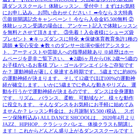
講ダンススクール！ 体験レッスン、受付中！ まずはお気軽
にお申し込み、お問い合わせください！ ➦今なら３大特典
①新規開講記念キャンペーン！ 今なら入会金¥5.500無料 ②
体験レッスン受講の場合は、アンケート記入で体験レッスン
を無料とさせて頂きます。 ③先着！入会者様にシューズ袋
プレゼント ★キッズダンスに特化 ★保健体育教育免許1種の
講師 ★安心安全 ★数々のダンサー出演や振付アシスタン
ト、アーティストや芸能人への指導経験あり ※経歴はホー
ムページを是非ご覧下さい。 ★2歳6ヶ月からOK 2歳〜5歳の
お子様がいるお客様 プレ・ゴールデンエイジをご存知です
か？ 運動神経が著しく発達する時期です。 5歳までに約80%
の運動神経が決まります。 そして12歳でほぼ100%の運動神
経が確立します。 いかに5歳までに色んな動きやリズム、運
動を行うかで運動神経が決まるのです。 ダンスは全身運動
です。 リズム、バランス、柔軟、可動域など、様々な動作
に役立ちます。 そんなダンスをお気軽にお手軽に始めてみ
ませんか？ レッスン料金は、お月謝制 ¥5.500 (税込 、 スポ
ーツ保険料込み) ALL DANCE SHCOOLは、 2020年4月より
JAZZ、HIPHOP、クラシックバレエ、体操クラスも開講し
ます！ これからどんどん盛り上がるダンススクールです！