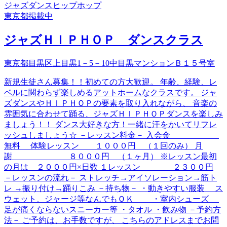
ジャズダンス
ヒップホップ
東京都
掲載中
ジャズＨＩＰＨＯＰ ダンスクラス
東京都目黒区上目黒1－5－10中目黒マンションＢ１５号室
新規生徒さん募集！！初めての方大歓迎。 年齢、経験、レ
ベルに関わらず楽しめるアットホームなクラスです。 ジャ
ズダンスやＨＩＰＨＯＰの要素を取り入れながら、 音楽の
雰囲気に合わせて踊る、ジャズＨＩＰＨＯＰダンスを楽しみ
ましょう！！ ダンス大好きな方！一緒に汗をかいてリフレ
ッシュしましょう☆ －レッスン料金－ 入会金
無料 体験レッスン １０００円 （１回のみ） 月
謝 ８０００円 （１ヶ月） ※レッスン最初
の月は ２０００円×日数 １レッスン ２３００円
－レッスンの流れ－ ストレッチ→アイソレーション→筋ト
レ →振り付け→踊りこみ －持ち物－ ・動きやすい服装 ス
ウェット、ジャージ等なんでもＯＫ ・室内シューズ
足が痛くならないスニーカー等 ・タオル ・飲み物 －予約方
法－ ご予約は、お手数ですが、 こちらのアドレスまでお問