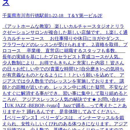
ス
千葉県市川市行徳駅前1-22-18 T＆Y第一ビル2F
《アットホームな教室》 楽しいカルチャースタジオとリラ
クゼーションサロンが複合した新しい店舗です。 1.楽しく通
うカルチャーコース お仕事帰りや休日にヨガやダンス、
フラワーなどのレッスンが受けられます。 2.資格を取得、プ
ロコース 卒業後、直営店に就職するスタッフも多数。
長年の実績を基にしたプロセラピスト育成コースが人気。
少人数制により、お得でもきちんと充実した内容！ 皆さん
の日々お忙しい中での[貴重な時間]と[自分磨き]への気持ち
が有意義なものとなるように！！という願いを込めて、 ア
ジアスでは少人数生でのレッスンを実施しております。 講
師との距離が近いため、レッスン中に感じた疑問、不安など
もすぐに解消する事ができ、習い事に集中して取り組めると
ころが、 アジアスレッスン人気の秘訣です★ お問い合わせ
【UK JAZZ -BEBOP- (yuta)】 Jazzで踊る…って考えたことあ
りますか？ 踊れるんです、是非体験してみてください。
【ベリーダンス】 ベリーダンスは、インナーマッスルを鍛
えられ、女性らしいくびれのある体つきになります。アジア
ス行徳では、少人数で、基礎からゆっくりやってますので、