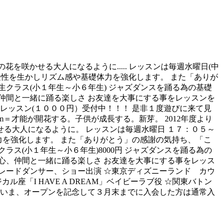
を咲かせる大人になるように..... レッスンは毎週水曜日(中
感受性を生かしリズム感や基礎体力を強化します。 また「ありが
クラス(小１年生～小６年生) ジャズダンスを踊る為の基礎
仲間と一緒に踊る楽しさ お友達を大事にする事をレッスンを
レッスン(１０００円）受付中！！！ 是非１度遊びに来て見
ol Bloom＝才能が開花する。子供が成長する。新芽。 2012年度より
る大人になるように。 レッスンは毎週水曜日 １７：０５～
体力を強化します。 また「ありがとう」の感謝の気持ち、「こ
ス(小１年生～小６年生)8000円 ジャズダンスを踊る為の
心、仲間と一緒に踊る楽しさ お友達を大事にする事をレッス
パレードダンサー、ショー出演 ☆東京ディズニーランド カウ
ル座「I HAVE A DREAM」ベイビーラブ役 ☆関東バトン
いま、オープンを記念して３月末までに入会した方は通常入