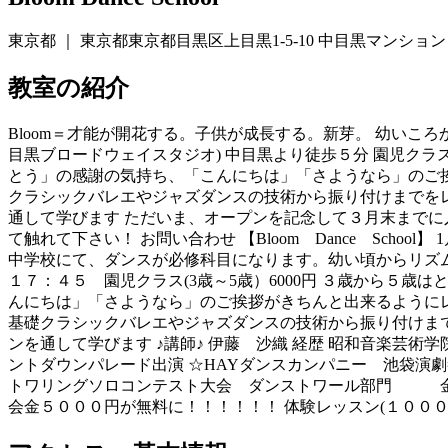
東京都 ｜ 東京都東京都目黒区上目黒1-5-10 中目黒マンション
教室の紹介
Bloom＝才能が開花する。子供が成長する。新芽。 幼いころ
目黒ブロードウェイスタジオ) 中目黒より徒歩５分 園児クラ
とう」の感謝の気持ち、「こんにちは」「さようなら」のご挨
クラシックバレエやジャズダンスの技術から振り付けまでをレ
通して学びます ただいま、オープンを記念して３月末までに
て触れて下さい！ お問い合わせ 【Bloom Dance School】 
中学校にて、ダンスが必修科目になります。幼い頃からリズム
１７：４５ 園児クラス(3歳～5歳）6000円 ３歳から５
んにちは」「さようなら」のご挨拶がきちんと出来るようにレッ
基礎クラシックバレエやジャズダンスの技術から振り付けまで
ンを通して学びます ♪講師♪ 伊藤 沙織 経歴 昭和音楽芸
ントダウンパレード出演 ☆HAYダンスカンパニー 池袋演劇祭大賞
トワリングソロコンテスト大会 ダンストワール部門 金賞
会金５０００円が無料に！！！！！！ 体験レッスン(１００