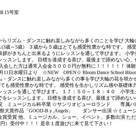
Ｂ15号室
からリズム・ダンスに触れ楽しみながら多くのことを学び 大輪の花
ス(3歳～5歳） ３歳から５歳はとても感受性豊かな時です。 
拶がきちんと出来るようにレッスンを通して学びます。 小学生
ッスンします。 目標を達成する喜び、最後まで諦めない心、
入会した方は通常入会金５０００円が無料に！！！！！！ 体験
1月11日水曜日より ☆NEW OPEN☆ Bloom Dance Scho
・ダンスに触れ楽しみながら多くの事を学び大輪の花を咲かせ
歳はとても感受性豊かな時です。 感受性を生かしリズム感や基礎
スンを通して学びます。 １７：５０～１８：４０ 小学生クラ
をレッスンします。 目標を達成する喜び、最後まで諦めない
術学院 ミュージカル科卒業 ☆サンリオピューロランド 専属
作品「GOOD-Bｙ,Angels」 ダンサー出演 ☆ミュージカ
受賞 他、ミュージカル、ショー、イベント、多数出演 ただ
０円）受付中！！！ 是非１度遊びに来て見て下さい！