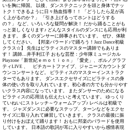
いを胸に帰国。 以後、ダンステクニックを頭と身体でナッ
トク！できるように日々熱血指導！！ 「どうしたら足が高
く上がるのか？」 「引き上げるってホントはどうする
の？」 など、いろいろな疑問が解決！ だから踊ることがも
っと楽しくなります♪ どんなスタイルのダンスにも応用が利
きます。 多くのダンサーに師事されています。 ぜひ、体験
してください。 【邦楽バラード♪で踊ろう！Jazz Dance初級
クラス☆】 先生はピラティスのマスター講師でもありま
す！ 講師…井手利江子 おもな芸歴：少年隊ミュージカル
Playzone「新世紀ｅｍｏｔｉｏｎ」「愛史」、ポルノグラフ
ティLIVE 、 ピチカートファイブ、ジャニーズカウントダ
ウンコンサートなど。 ピラティスのマスターインストラク
ターでもあります。 ダンスエクセサイズにピラティスの身
体の使い方を取り入れています。初心者の方でも分かりやす
いクラス内容になっています。 またダンサーのためになる
ピラティスの応用法も伝えたいと考えています。 ゆっくり
ていねいにストレッチ～ウォームアップ♪ レベルは初級で
す。 ジャズダンスに必要なステップ、ターンなどをエクセ
サイズに取り入れて練習していきます。 クラスの最後に振
り付けをおぼえて踊ります！ おもに邦楽のバラードを使用
しています。 日本語の歌詞が耳に入りやすいから感情表現