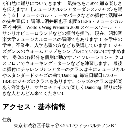
が自然に踊りについてきます！ 気持ちをこめて踊る楽しさ
を伝えます♪ 【ミュージカル♪シアターダンス♪ジャズ♪を踊
ろう☆】 ミュージカル・テーマパークなどの振付で活躍中
の先生直伝！ 講師…酒井麻也子 劇団STEPS・ミュージカル
座 今井翼 World`s Wing Premium 2008 スペースワールド・
サンリオピューロランドなどの振付を担当。 現在、昭和音
楽大学ミュージカルコースの講師でもあります！ 在学中の
学生、卒業生、入学志望の方なども受講しています！ ジャ
ズダンスのウォームアップをシンプルにていねいにすすめま
す。 身体の各部分を個別に動かすアイソレーション～ クロ
スフロアでウォーキング・ターンなどを練習します。 最後
に振付にチャレンジ♪ シアターのクラスは主にミュージカル
やスタンダードジャズの曲でDancing! 毎週日曜日17:00～
18:45にジャズのクラスもあります。ジャズのクラスは邦楽
あり洋楽あり、マヤコチョイスで楽しくDancintg! 踊りの好
きな人どんどん来てください!!
アクセス・基本情報
住所
東京都渋谷区千駄ヶ谷3-55-12ヴィラパルテノンＢ1