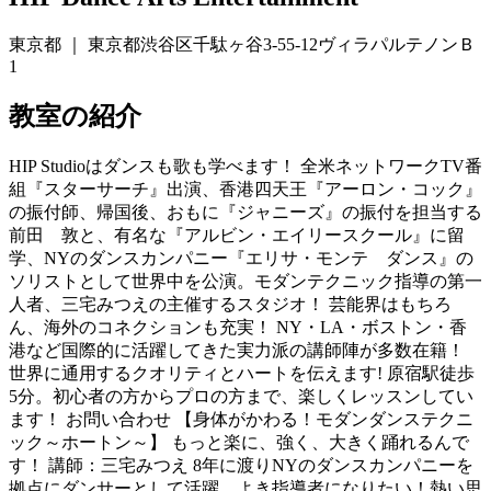
東京都 ｜ 東京都渋谷区千駄ヶ谷3-55-12ヴィラパルテノンＢ
1
教室の紹介
HIP Studioはダンスも歌も学べます！ 全米ネットワークTV番
組『スターサーチ』出演、香港四天王『アーロン・コック』
の振付師、帰国後、おもに『ジャニーズ』の振付を担当する
前田 敦と、有名な『アルビン・エイリースクール』に留
学、NYのダンスカンパニー『エリサ・モンテ ダンス』の
ソリストとして世界中を公演。モダンテクニック指導の第一
人者、三宅みつえの主催するスタジオ！ 芸能界はもちろ
ん、海外のコネクションも充実！ NY・LA・ボストン・香
港など国際的に活躍してきた実力派の講師陣が多数在籍！
世界に通用するクオリティとハートを伝えます! 原宿駅徒歩
5分。初心者の方からプロの方まで、楽しくレッスンしてい
ます！ お問い合わせ 【身体がかわる！モダンダンステクニ
ック～ホートン～】 もっと楽に、強く、大きく踊れるんで
す！ 講師：三宅みつえ 8年に渡りNYのダンスカンパニーを
拠点にダンサーとして活躍。よき指導者になりたい！熱い思