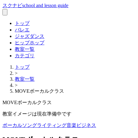
スクナビ
school and lesson guide
トップ
バレエ
ジャズダンス
ヒップホップ
教室一覧
カテゴリ
トップ
>
教室一覧
>
MOVEボーカルクラス
MOVEボーカルクラス
教室イメージは現在準備中です
ボーカル
ソングライティング
音楽ビジネス