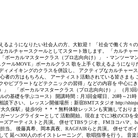
歌えるようになりたい社会人の方、大歓迎！ 「社会で働く方々
なカルチャースクールとしてスタート致します。 「カルチャース
カルマスタークラス（プロ志向向け）」 ・マンツーマン個人レッスン 
スクールMOVE」ボーカルクラス 歌を上手く歌えるようにな
ディメイキングのクラスを併設し、 アクティブなカルチャース
ル初心者の方はもちろん、 アーティスト活動されている皆さまも
クやビブラートなどテクニックの習得」などの内容を 中心にき
 「ボーカルマスタークラス（プロ志向向け）」 （月3回/60分
ボーカルの基礎を学ぶコース） 開講時間：月3回金曜日、20時～2
スン開催場所：新宿BMTスタジオ http://shinjuku.infor
「新大久保駅」徒歩9分 ＊＊＊無料体験レッスンも実施しております
シンガーソングライターとして 活動開始。現在までに3枚のCDを
ズアーティストと共演。 併せてTBSラジオ、FMヨコハマ、ba
担当。 後藤真希、岡本真夜、RAGFAIRらと共演。 併せて
て 延べ300人のボイストレーニング、歌唱指導を行う。 音