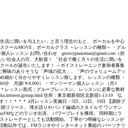
の生活に潤いを与えたい」と言う理念のもと、 ボーカルを中心
クールMOVE」ボーカルクラス ～レッスンの種類～ ・グル
お問い合わせ groovypianoman@gmail.com（担
りたい社会人の方、大歓迎！ 「社会で働く方々の生活に潤いを
クールが誕生いたします！ ～ボイストレーニング参加者募集
 ご興味のありそうな「声域の拡大」、「声のヴォリュームアッ
め細かく分かりやすくレッスン致します。 レッスンの種類 ・
 月謝/￥8.000） ・マンツーマン個人レッスン （月3
1時 ＊レッスン形式：グループレッスン。 レッスンに必要な教材
ent.jp/map.html 住所：東京都新宿区北新宿1-13-19 弘
！！＊＊＊ 4月レッスン実施日：5日、12日、19日 【講師プ
全国リリース。 弾き語りやバンド編成のスタイルで ワンマン
yFMなどのラジオ出演、 パワープレイを獲得。 同時期にラ
ボイストレーナーとしても活動開始。 丁寧かつ明確なレッスンが
楽活動以外では、FMラジオやインターネット番組の パーソナリ