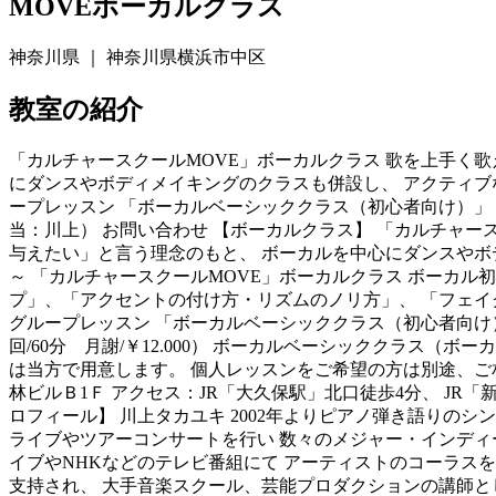
MOVEボーカルクラス
神奈川県 ｜ 神奈川県横浜市中区
教室の紹介
「カルチャースクールMOVE」ボーカルクラス 歌を上手く
にダンスやボディメイキングのクラスも併設し、 アクティブ
ープレッスン 「ボーカルベーシッククラス（初心者向け）」 「ボー
当：川上） お問い合わせ 【ボーカルクラス】 「カルチャー
与えたい」と言う理念のもと、 ボーカルを中心にダンスやボ
～ 「カルチャースクールMOVE」ボーカルクラス ボーカ
プ」、「アクセントの付け方・リズムのノリ方」、 「フェイ
グループレッスン 「ボーカルベーシッククラス（初心者向け）」
回/60分 月謝/￥12.000） ボーカルベーシッククラス（
は当方で用意します。 個人レッスンをご希望の方は別途、ご相談下さい。 レッ
林ビルＢ1Ｆ アクセス：JR「大久保駅」北口徒歩4分、 JR
ロフィール】 川上タカユキ 2002年よりピアノ弾き語りの
ライブやツアーコンサートを行い 数々のメジャー・インディー
イブやNHKなどのテレビ番組にて アーティストのコーラスを
支持され、 大手音楽スクール、芸能プロダクションの講師とし