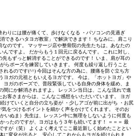
終わりには腰が痛くて、歩けなくなる ・パソコンの見過ぎ
消できるハタヨガ教室」で解決できます！ ちなみに、肩こり
なのです。 マッサージ店や整骨院の先生たちは、あなたの
んですよ。 だからもう１回元に戻るんです。 これに対し、
先もずっと解消することができるのです！ いま、肩が耳の
がらポーズを練習していきます。 何度も繰り返し行うこと
るのです(^^) 今回はそんな方の為に、腰痛を防ぐ立ち方
うヨガの元祖ともいえるヨガです。 今は、「ホットヨガ」や
 ヨガのポーズで、普段緊張している自身の身体を緩め、ま
の間にか解消されますよ。 レッスン当日は、こんな流れで進
さったお客さまからは、こんなご感想をいただいています。 ヨガ
続けていくと自分の立ち姿が ・少しアゴが前に出がち ・お尻
生が気をつけるポイントを細かく声をかけてくれます。 そのお
（かいぬま）先生は、レッスン中に無理をしないように何度も
かったのですが、ヨガはもう３年も続いてます！ ＝＝＝ 最
ですが（笑） よくよく考えてここ最近新しく始めたこととい
体に変化が出ると、安心してこれからもヨガを続けられま