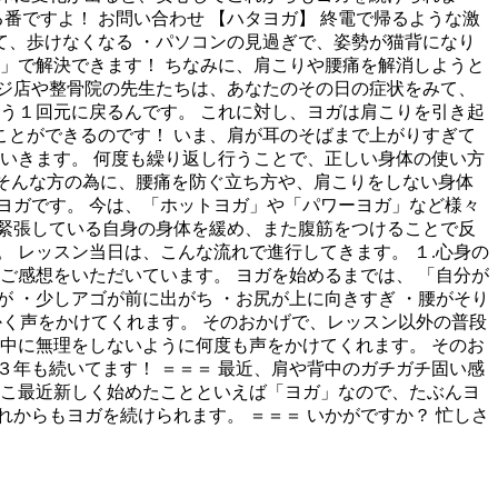
番ですよ！ お問い合わせ 【ハタヨガ】 終電で帰るような激
て、歩けなくなる ・パソコンの見過ぎで、姿勢が猫背になり
」で解決できます！ ちなみに、肩こりや腰痛を解消しようと
ジ店や整骨院の先生たちは、あなたのその日の症状をみて、
う１回元に戻るんです。 これに対し、ヨガは肩こりを引き起
とができるのです！ いま、肩が耳のそばまで上がりすぎて
いきます。 何度も繰り返し行うことで、正しい身体の使い方
はそんな方の為に、腰痛を防ぐ立ち方や、肩こりをしない身体
ヨガです。 今は、「ホットヨガ」や「パワーヨガ」など様々
緊張している自身の身体を緩め、また腹筋をつけることで反
 レッスン当日は、こんな流れで進行してきます。 １.心身の
んなご感想をいただいています。 ヨガを始めるまでは、 「自分が
 ・少しアゴが前に出がち ・お尻が上に向きすぎ ・腰がそり
細かく声をかけてくれます。 そのおかげで、レッスン以外の普段
中に無理をしないように何度も声をかけてくれます。 そのお
年も続いてます！ ＝＝＝ 最近、肩や背中のガチガチ固い感
ここ最近新しく始めたことといえば「ヨガ」なので、たぶんヨ
からもヨガを続けられます。 ＝＝＝ いかがですか？ 忙しさ