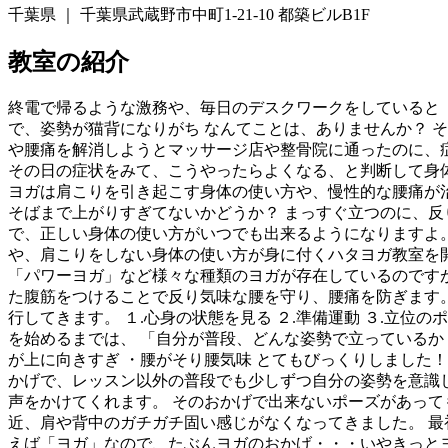
千葉県 ｜ 千葉県武蔵野市中町1-21-10 都築ビルB1F
教室の紹介
終電で帰るような激務や、毎日のデスクワークをしていると 
で、姿勢が猫背になりがち なんてことは、ありませんか？ 
や腰痛を解消しようとマッサージ店や整骨院に通ったのに、
その日の症状をみて、こうやったらよくなる、と判断して身体
ヨガは肩こりを引き起こす身体の使い方や、慢性的な腰痛が
そばまで上がりすぎてないかどうか？ まっすぐ立つのに、反
で、正しい身体の使い方がいつでも出来るようになりますよ。
や、肩こりをしない身体の使い方が身に付くハタヨガ教室を開
「パワーヨガ」など様々な種類のヨガが存在しているのです
た腹筋をつけることで反り気味な腰を守り、腰痛を防ぎます。
行してきます。 １.心身の状態を見る ２.準備運動 ３.立位
を始めるまでは、 「自分が普段、どんな姿勢で立っているか
が上に向きすぎ ・腰がそり腰気味 とてもびっくりしました！
かげで、レッスン以外の普段でも少しずつ自分の姿勢を意識し
声をかけてくれます。 そのおかげで出来ないポーズがあって
近、肩や背中のガチガチ固い感じがなくなってきました。 最
えば「ヨガ」なので、たぶんヨガのおかげ・・・いやきっと