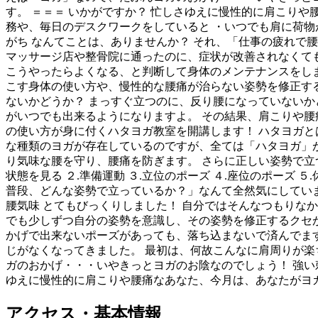
す。 ＝＝＝ いかがですか？ 忙しさゆえに慢性的に肩こりや
務や、毎日のデスクワークをしていると ・いつでも肩に荷物
がち なんてことは、ありませんか？ それ、「仕事の疲れで
マッサージ店や整骨院に通ったのに、症状が改善されなくて
こうやったらよくなる、と判断して身体のメンテナンスをしま
こす身体の使い方や、慢性的な腰痛が治らない姿勢を修正す
ないかどうか？ まっすぐ立つのに、反り腰になっていないか
がいつでも出来るようになりますよ。 その結果、肩こりや腰
の使い方が身に付くハタヨガ教室を開講します！ ハタヨガと
な種類のヨガが存在しているのですが、全ては「ハタヨガ」
り気味な腰を守り、腰痛を防ぎます。 さらに正しい姿勢で立
状態を見る ２.準備運動 ３.立位のポーズ ４.座位のポーズ
普段、どんな姿勢で立っているか？」なんて全然気にしていま
腰気味 とてもびっくりしました！ 自分ではそんなつもりなか
でも少しずつ自分の姿勢を意識し、その姿勢を修正するクセが
かげで出来ないポーズがあっても、落ち込まないで済んでます
じがなくなってきました。 最初は、何故こんなに肩周りが楽
ガのおかげ・・・いやきっとヨガのお陰なのでしょう！ 強い
ゆえに慢性的に肩こりや腰痛なあなた、今月は、あなたがヨ
アクセス・基本情報