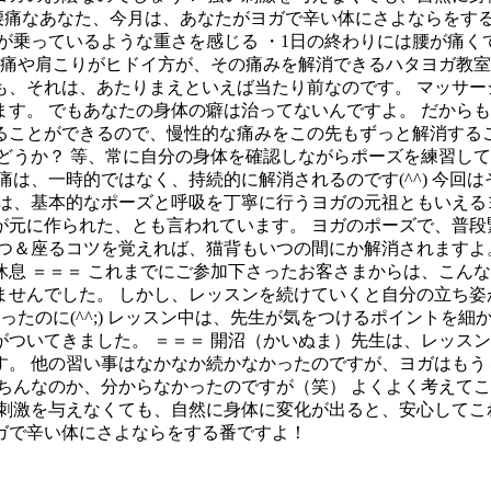
腰痛なあなた、今月は、あなたがヨガで辛い体にさよならをする
が乗っているような重さを感じる ・1日の終わりには腰が痛く
腰痛や肩こりがヒドイ方が、その痛みを解消できるハタヨガ教室
も、それは、あたりまえといえば当たり前なのです。 マッサー
す。 でもあなたの身体の癖は治ってないんですよ。 だからも
ることができるので、慢性的な痛みをこの先もずっと解消するこ
どうか？ 等、常に自分の身体を確認しながらポーズを練習して
痛は、一時的ではなく、持続的に解消されるのです(^^) 今回
は、基本的なポーズと呼吸を丁寧に行うヨガの元祖ともいえる
が元に作られた、とも言われています。 ヨガのポーズで、普段
つ＆座るコツを覚えれば、猫背もいつの間にか解消されますよ。
 ５.休息 ＝＝＝ これまでにご参加下さったお客さまからは、こ
せんでした。 しかし、レッスンを続けていくと自分の立ち姿が
ったのに(^^;) レッスン中は、先生が気をつけるポイントを
ついてきました。 ＝＝＝ 開沼（かいぬま）先生は、レッスン
。 他の習い事はなかなか続かなかったのですが、ヨガはもう３
ちんなのか、分からなかったのですが（笑） よくよく考えて
刺激を与えなくても、自然に身体に変化が出ると、安心してこれ
ガで辛い体にさよならをする番ですよ！