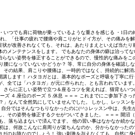
・いつでも肩に荷物が乗っているような重さを感じる ・1日の
それ、「仕事の疲れで腰痛や肩こりがヒドイ方が、その痛みを解
症状が改善されなくても、それは、あたりまえといえば当たり前
のメンテナンスをします。 でもあなたの身体の癖は治ってない
治らない姿勢を修正することができるので、慢性的な痛みをこの
り腰になっていないかどうか？ 等、常に自分の身体を確認しな
 その結果、肩こりや腰痛は、一時的ではなく、持続的に解消され
講します！ ハタヨガとは、基本的なポーズと呼吸を丁寧に行
が、全ては「ハタヨガ」が元に作られた、とも言われています。
 さらに正しい姿勢で立つ＆座るコツを覚えれば、猫背もいつ
のポーズ ４.座位のポーズ ５.休息 ＝＝＝ これまでにご参加下
？」なんて全然気にしていませんでした。 しかし、レッスンを
 自分ではそんなつもりなかったのに(^^;) レッスン中は、先
、その姿勢を修正するクセがついてきました。 ＝＝＝ 開沼
も、落ち込まないで済んでます。 他の習い事はなかなか続かな
初は、何故こんなに肩周りが楽ちんなのか、分からなかったの
ヨガのお陰なのでしょう！ 強い刺激を与えなくても、自然に身