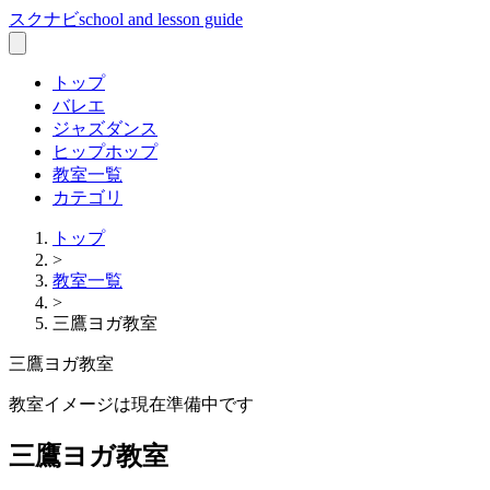
スクナビ
school and lesson guide
トップ
バレエ
ジャズダンス
ヒップホップ
教室一覧
カテゴリ
トップ
>
教室一覧
>
三鷹ヨガ教室
三鷹ヨガ教室
教室イメージは現在準備中です
三鷹ヨガ教室