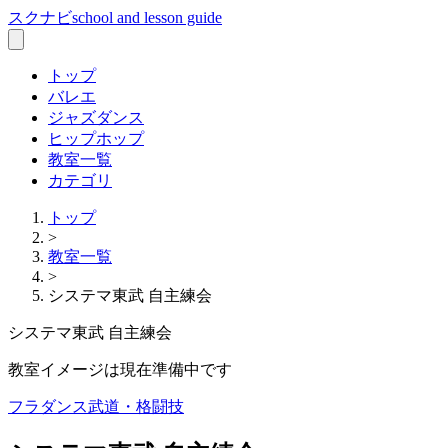
スクナビ
school and lesson guide
トップ
バレエ
ジャズダンス
ヒップホップ
教室一覧
カテゴリ
トップ
>
教室一覧
>
システマ東武 自主練会
システマ東武 自主練会
教室イメージは現在準備中です
フラダンス
武道・格闘技