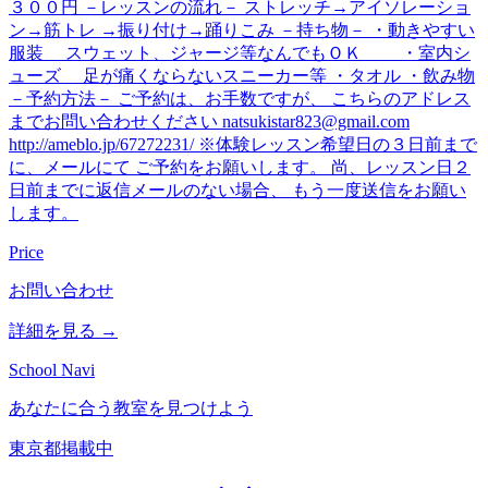
３００円 －レッスンの流れ－ ストレッチ→アイソレーショ
ン→筋トレ →振り付け→踊りこみ －持ち物－ ・動きやすい
服装 スウェット、ジャージ等なんでもＯＫ ・室内シ
ューズ 足が痛くならないスニーカー等 ・タオル ・飲み物
－予約方法－ ご予約は、お手数ですが、 こちらのアドレス
までお問い合わせください natsukistar823@gmail.com
http://ameblo.jp/67272231/ ※体験レッスン希望日の３日前まで
に、メールにて ご予約をお願いします。 尚、レッスン日２
日前までに返信メールのない場合、 もう一度送信をお願い
します。
Price
お問い合わせ
詳細を見る →
School Navi
あなたに合う教室を見つけよう
東京都
掲載中