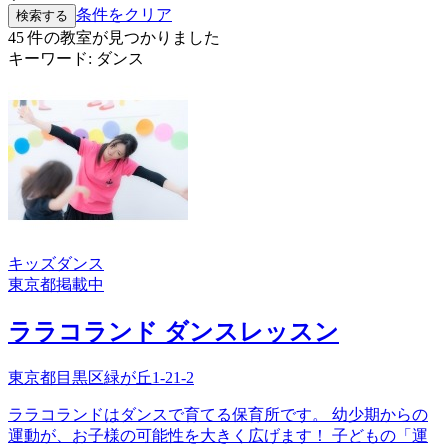
条件をクリア
検索する
45
件の教室が見つかりました
キーワード:
ダンス
キッズダンス
東京都
掲載中
ララコランド ダンスレッスン
東京都目黒区緑が丘1-21-2
ララコランドはダンスで育てる保育所です。 幼少期からの
運動が、お子様の可能性を大きく広げます！ 子どもの「運