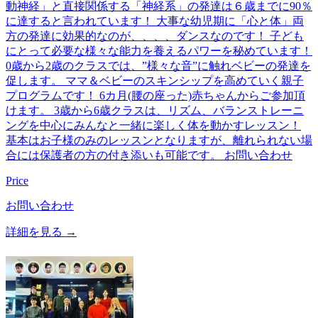
動神経」と直接関係する「神経系」の発達は６歳までに90％
に達すると言われています！ 大事な幼児期に「心と体」両
方の発達に効果的なのが、、、、ダンスなのです！ 子ども
にとって必要な様々な能力を養えるパワーを秘めています！
0歳から2歳のクラスでは、”様々な音”に触れベビーの発達を
促します。 ママ＆ベビーのスキンシップを高めていく親子
プログラムです！ 6カ月(腰の座った)赤ちゃんからご参加頂
けます。 3歳から6歳クラスは、リズム、バランストレーニ
ングを中心にみんなと一緒に楽しく体を動かすレッスン！
基本はお子様のみのレッスンとなりますが、離れられない場
合には保護者の方の付き添いも可能です。 お問い合わせ
Price
お問い合わせ
詳細を見る →