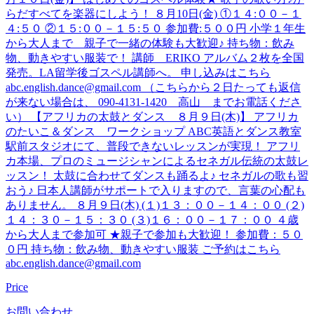
らだすべてを楽器にしよう！ ８月10日(金) ①１４:００－１
４:５０ ②１５:００－１５:５０ 参加費:５００円 小学１年生
から大人まで 親子で一緒の体験も大歓迎♪ 持ち物：飲み
物、動きやすい服装で！ 講師 ERIKO アルバム２枚を全国
発売。LA留学後ゴスペル講師へ。 申し込みはこちら
abc.english.dance@gmail.com （こちらから２日たっても返信
が来ない場合は、 090-4131-1420 高山 までお電話くださ
い） 【アフリカの太鼓とダンス ８月９日(木)】 アフリカ
のたいこ＆ダンス ワークショップ ABC英語とダンス教室
駅前スタジオにて、普段できないレッスンが実現！ アフリ
カ本場、プロのミュージシャンによるセネガル伝統の太鼓レ
ッスン！ 太鼓に合わせてダンスも踊るよ♪ セネガルの歌も習
おう♪ 日本人講師がサポートで入りますので、言葉の心配も
ありません。 ８月９日(木) (１)１３：００－１４：００ (２)
１４：３０－１５：３０ (３)１６：００－１７：００ ４歳
から大人まで参加可 ★親子で参加も大歓迎！ 参加費：５０
０円 持ち物：飲み物、動きやすい服装 ご予約はこちら
abc.english.dance@gmail.com
Price
お問い合わせ