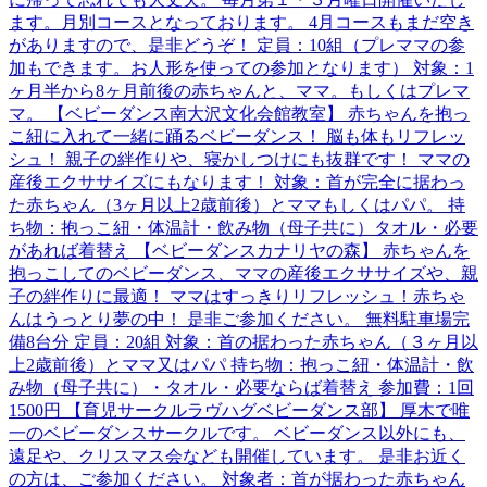
ます。月別コースとなっております。 4月コースもまだ空き
がありますので、是非どうぞ！ 定員：10組（プレママの参
加もできます。お人形を使っての参加となります） 対象：1
ヶ月半から8ヶ月前後の赤ちゃんと、ママ。もしくはプレマ
マ。 【ベビーダンス南大沢文化会館教室】 赤ちゃんを抱っ
こ紐に入れて一緒に踊るベビーダンス！ 脳も体もリフレッ
シュ！ 親子の絆作りや、寝かしつけにも抜群です！ ママの
産後エクササイズにもなります！ 対象：首が完全に据わっ
た赤ちゃん（3ヶ月以上2歳前後）とママもしくはパパ。 持
ち物：抱っこ紐・体温計・飲み物（母子共に）タオル・必要
があれば着替え 【ベビーダンスカナリヤの森】 赤ちゃんを
抱っこしてのベビーダンス、ママの産後エクササイズや、親
子の絆作りに最適！ ママはすっきりリフレッシュ！赤ちゃ
んはうっとり夢の中！ 是非ご参加ください。 無料駐車場完
備8台分 定員：20組 対象：首の据わった赤ちゃん（３ヶ月以
上2歳前後）とママ又はパパ 持ち物：抱っこ紐・体温計・飲
み物（母子共に）・タオル・必要ならば着替え 参加費：1回
1500円 【育児サークルラヴハグベビーダンス部】 厚木で唯
一のベビーダンスサークルです。 ベビーダンス以外にも、
遠足や、クリスマス会なども開催しています。 是非お近く
の方は、ご参加ください。 対象者：首が据わった赤ちゃん