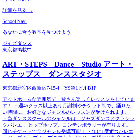
詳細を見る →
School Navi
あなたに合う教室を見つけよう
ジャズダンス
東京都
掲載中
ART・STEPS Dance Studio アート・
ステップス ダンススタジオ
東京都新宿区西新宿7-15-4 YS第1ビルB1F
アットホームな雰囲気で、皆さん楽しくレッスンをしていま
す！ ・週45クラス以上あり月謝制やチケット制で、踊りた
い時間に、お好きなジャンルのレッスンが受けられます。
・当ダンススクールのジャンルは、ジャズダンスとクラシッ
クバレエ 、ヒップホップ、コンテンポラリーが有ります。
同じチケットで全ジャンル受講可能！ ・年に1度ずつバレエ