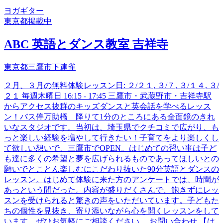
ヨガ
ギター
東京都
掲載中
ABC 英語とダンス教室 吉祥寺
東京都三鷹市下連雀
２月、３月の無料体験レッスン日: ２/２１, ３/７, ３/１４, ３/
２１ 毎週木曜日 16:15 - 17:45 三鷹市・武蔵野市・吉祥寺駅
からアクセス抜群のキッズダンスと英会話を学べるレッス
ン！バス停万助橋 降りて1分のところにある全面鏡のきれ
いなスタジオです。当初は、埼玉県でクチコミで広がり、も
っと楽しい経験を増やして行きたい！子育てをより楽しくし
て欲しい想いで、三鷹市でOPEN。はじめての習い事は子ど
も達に多くの希望と夢を広げられるものであってほしいとの
願いでとことん楽しむにこだわり抜いた90分英語とダンスの
レッスン。はじめて体験に来た方のアンケートでは、時間が
あっという間だった。内容が盛りだくさんで、飽きずにレッ
スンを受けられると驚きの声をいただいています。子どもた
ちの個性を見抜き、寄り添いながら心を開くレッスンをして
います。ぜひお気軽にご相談ください。 お問い合わせ 【は