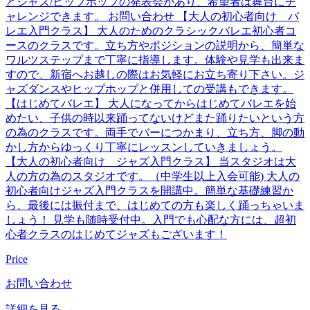
とジャズ/ヒップホップの発表会があり、希望者は舞台にチ
ャレンジできます。 お問い合わせ 【大人の初心者向け バ
レエ入門クラス】 大人のためのクラシックバレエ初心者コ
ースのクラスです。立ち方やポジションの説明から、簡単な
ワルツステップまで丁寧に指導します。体験や見学も出来ま
すので、新宿へお越しの際はお気軽にお立ち寄り下さい。ジ
ャズダンスやヒップホップと併用しての受講もできます。
【はじめてバレエ】 大人になってからはじめてバレエを始
めたい、子供の時以来踊ってないけどまた踊りたいという方
の為のクラスです。両手でバーにつかまり、立ち方、脚の動
かし方からゆっくり丁寧にレッスンしていきましょう。
【大人の初心者向け ジャズ入門クラス】 当スタジオは大
人の方の為のスタジオです。（中学生以上入会可能) 大人の
初心者向けジャズ入門クラスを開講中。簡単な基礎練習か
ら、最後には振付まで、はじめての方も楽しく踊っちゃいま
しょう！ 見学も随時受付中。入門でも心配な方には、超初
心者クラスのはじめてジャズもございます！
Price
お問い合わせ
詳細を見る →