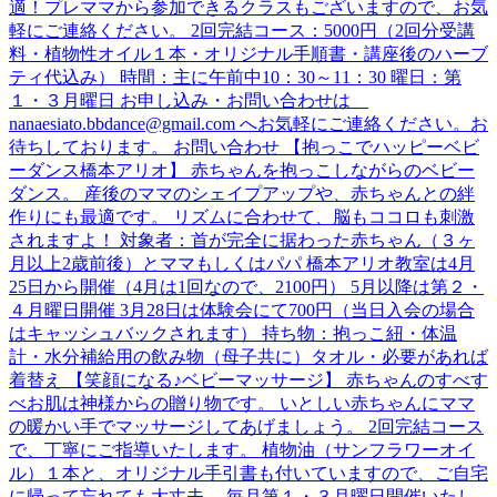
適！プレママから参加できるクラスもございますので、お気
軽にご連絡ください。 2回完結コース：5000円（2回分受講
料・植物性オイル１本・オリジナル手順書・講座後のハーブ
ティ代込み） 時間：主に午前中10：30～11：30 曜日：第
１・３月曜日 お申し込み・お問い合わせは
nanaesiato.bbdance@gmail.com へお気軽にご連絡ください。お
待ちしております。 お問い合わせ 【抱っこでハッピーベビ
ーダンス橋本アリオ】 赤ちゃんを抱っこしながらのベビー
ダンス。 産後のママのシェイプアップや、赤ちゃんとの絆
作りにも最適です。 リズムに合わせて、脳もココロも刺激
されますよ！ 対象者：首が完全に据わった赤ちゃん（３ヶ
月以上2歳前後）とママもしくはパパ 橋本アリオ教室は4月
25日から開催（4月は1回なので、2100円） 5月以降は第２・
４月曜日開催 3月28日は体験会にて700円（当日入会の場合
はキャッシュバックされます） 持ち物：抱っこ紐・体温
計・水分補給用の飲み物（母子共に）タオル・必要があれば
着替え 【笑顔になる♪ベビーマッサージ】 赤ちゃんのすべす
べお肌は神様からの贈り物です。 いとしい赤ちゃんにママ
の暖かい手でマッサージしてあげましょう。 2回完結コース
で、丁寧にご指導いたします。 植物油（サンフラワーオイ
ル）１本と、オリジナル手引書も付いていますので、ご自宅
に帰って忘れても大丈夫。 毎月第１・３月曜日開催いたし