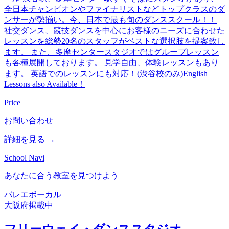
全日本チャンピオンやファイナリストなどトップクラスのダ
ンサーが勢揃い。今、日本で最も旬のダンススクール！！
社交ダンス、競技ダンスを中心にお客様のニーズに合わせた
レッスンを総勢20名のスタッフがベストな選択肢を提案致し
ます。 また、多摩センタースタジオではグループレッスン
も各種展開しております。 見学自由、体験レッスンもあり
ます。 英語でのレッスンにも対応！(渋谷校のみ)English
Lessons also Available！
Price
お問い合わせ
詳細を見る →
School Navi
あなたに合う教室を見つけよう
バレエ
ボーカル
大阪府
掲載中