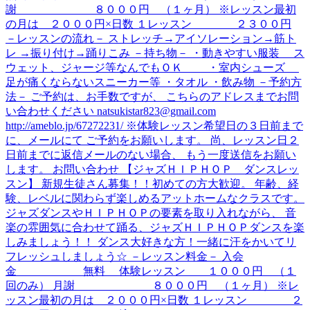
謝 ８０００円 （１ヶ月） ※レッスン最初
の月は ２０００円×日数 １レッスン ２３００円
－レッスンの流れ－ ストレッチ→アイソレーション→筋ト
レ →振り付け→踊りこみ －持ち物－ ・動きやすい服装 ス
ウェット、ジャージ等なんでもＯＫ ・室内シューズ
足が痛くならないスニーカー等 ・タオル ・飲み物 －予約方
法－ ご予約は、お手数ですが、 こちらのアドレスまでお問
い合わせください natsukistar823@gmail.com
http://ameblo.jp/67272231/ ※体験レッスン希望日の３日前まで
に、メールにて ご予約をお願いします。 尚、レッスン日２
日前までに返信メールのない場合、 もう一度送信をお願い
します。 お問い合わせ 【ジャズＨＩＰＨＯＰ ダンスレッ
スン】 新規生徒さん募集！！初めての方大歓迎。 年齢、経
験、レベルに関わらず楽しめるアットホームなクラスです。
ジャズダンスやＨＩＰＨＯＰの要素を取り入れながら、 音
楽の雰囲気に合わせて踊る、ジャズＨＩＰＨＯＰダンスを楽
しみましょう！！ ダンス大好きな方！一緒に汗をかいてリ
フレッシュしましょう☆ －レッスン料金－ 入会
金 無料 体験レッスン １０００円 （１
回のみ） 月謝 ８０００円 （１ヶ月） ※レ
ッスン最初の月は ２０００円×日数 １レッスン ２