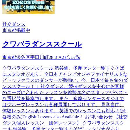
社交ダンス
東京都
掲載中
クワバラダンススクール
東京都渋谷区宇田川町28-3 A2ビル7階
クワバラダンススクール 渋谷駅、多摩センター駅すぐそば
にスタジオがあり、全日本チャンピオンやファイナリストな
どトップクラスのダンサーが勢揃い。今、日本で最も旬のダ
ンススクール！！ 社交ダンス、競技ダンスを中心にお客様
のニーズに合わせたレッスンを総勢20名のスタッフがベスト
な選択肢を提案致します。 また、多摩センタースタジオで
はグループレッスンも各種展開しております。 見学自由、
体験レッスンもあります。 英語でのレッスンにも対応！(渋
谷校のみ)English Lessons also Available！ お問い合わせ 【社交
ダンス個人レッスン 団体レッスン】 クワバラダンススク
ール 渋谷駅、多摩センター駅すぐそばにスタジオがあり、