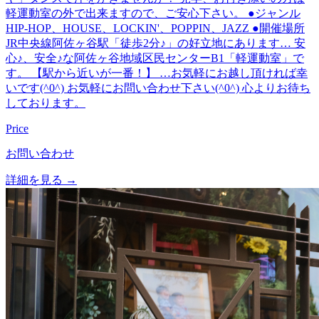
軽運動室の外で出来ますので、ご安心下さい。 ●ジャンル
HIP-HOP、HOUSE、LOCKIN'、POPPIN、JAZZ ●開催場所
JR中央線阿佐ヶ谷駅「徒歩2分♪」の好立地にあります… 安
心♪、安全♪な阿佐ヶ谷地域区民センターB1「軽運動室」で
す。 【駅から近いが一番！】 …お気軽にお越し頂ければ幸
いです(^0^) お気軽にお問い合わせ下さい(^0^) 心よりお待ち
しております。
Price
お問い合わせ
詳細を見る →