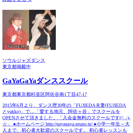
ソウル
ジャズダンス
東京都
掲載中
GaYaGaYaダンススクール
東京都東京都杉並区阿佐谷南1丁目47-17
2015年6月より、ダンス歴30年の「FUJIEDA夫妻(FUJIEDA
とyukko)」で…「愛する地元、阿佐ヶ谷」でスクールを
OPENさせて頂きました。「入会金無料のスクールです(^_-)-
☆」 ●ホームページ http://gayagaya.grupo.jp/ ●小学一年生～大
人まで、初心者大歓迎のスクールです。 初心者レッスンも