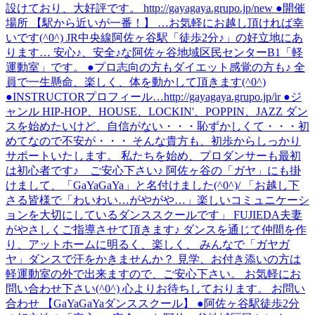
設けており、大好評です。 http://gayagaya.grupo.jp/new ●開催
場所 【駅から近いが一番！】 …お気軽にお越し頂ければ幸
いです(^0^) JR中央線阿佐ヶ谷駅「徒歩2分♪」の好立地にあ
ります… 安心♪、安全♪な阿佐ヶ谷地域区民センターB1「軽
運動室」です。 ●プロ志向の方もダイエット感覚の方も♪ 全
員で一生懸命、楽しく、体を動かして頂きます(^0^)
●INSTRUCTORプロフィール…http://gayagaya.grupo.jp/ir ●ジ
ャンル HIP-HOP、HOUSE、LOCKIN'、POPPIN、JAZZ ダン
スを始めたいけど、自信がない・・・恥ずかしくて・・・初
めてなので不安が・・・ そんな貴方も、初歩からしっかり
サポートいたします。 私たちを始め、プロダンサーも最初
は初心者です♪ ご安心下さい♪ 阿佐ヶ谷の「ガヤ」にも掛
けまして、「GaYaGaYa」と名付けました(^0^)/ 「お越し下
さる皆様で「わいわい…がやがや…」楽しいコミュニケーシ
ョンを大切にしているダンススクールです」 FUJIEDA夫妻
がやさしくご指導させて頂きます♪ ダンスを通じて仲間を作
り、アットホームに明るく、楽しく、 みんなで「ガヤガ
ヤ」ダンスで汗をかきませんか？ 見学、お付き添いの方は
軽運動室の外で出来ますので、ご安心下さい。 お気軽にお
問い合わせ下さい(^0^) 心よりお待ちしております。 お問い
合わせ 【GaYaGaYaダンススクール】 ●阿佐ヶ谷駅徒歩2分