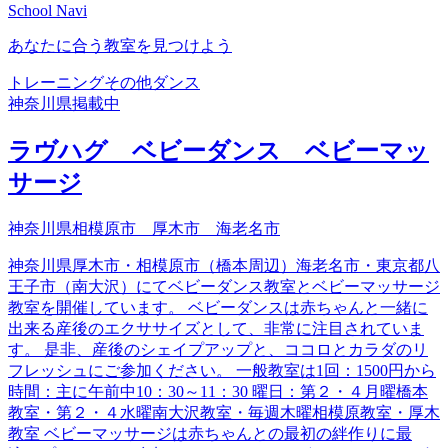
School Navi
あなたに合う教室を見つけよう
トレーニング
その他ダンス
神奈川県
掲載中
ラヴハグ ベビーダンス ベビーマッ
サージ
神奈川県相模原市 厚木市 海老名市
神奈川県厚木市・相模原市（橋本周辺）海老名市・東京都八
王子市（南大沢）にてベビーダンス教室とベビーマッサージ
教室を開催しています。 ベビーダンスは赤ちゃんと一緒に
出来る産後のエクササイズとして、非常に注目されていま
す。 是非、産後のシェイプアップと、ココロとカラダのリ
フレッシュにご参加ください。 一般教室は1回：1500円から
時間：主に午前中10：30～11：30 曜日：第２・４月曜橋本
教室・第２・４水曜南大沢教室・毎週木曜相模原教室・厚木
教室 ベビーマッサージは赤ちゃんとの最初の絆作りに最