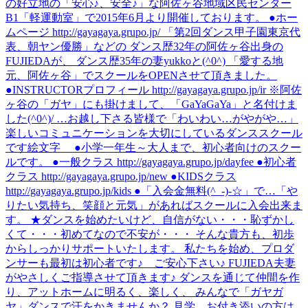
の好立地の「安心♪、安全♪」な阿佐ヶ谷地域区民センター
B1「軽運動室」で2015年6月より開催しております。 ●ホー
ムページ http://gayagaya.grupo.jp/ 「第2回ダンス甲子園東京代
表、朝ヤン優勝」などの ダンス歴32年の阿佐ヶ谷出身の
FUJIEDAが、 ダンス歴35年の妻yukkoと(^0^) 「愛する地
元、阿佐ヶ谷」でスクールをOPENさせて頂きました。
●INSTRUCTORプロフィール http://gayagaya.grupo.jp/ir ※阿佐
ヶ谷の「ガヤ」にも掛けまして、「GaYaGaYa」と名付けま
した(^0^)/ …お越し下さる皆様で「わいわい…がやがや…」
楽しいコミュニケーションを大切にしているダンススクール
です絵文字 ●小学一年生～大人まで、初心者向けのスクー
ルです。 ●一般クラス http://gayagaya.grupo.jp/dayfee ●初心者
クラス http://gayagaya.grupo.jp/new ●KIDSクラス
http://gayagaya.grupo.jp/kids ●「入会金無料(^_-)-☆」で…「や
りたい気持ち、笑顔と元気」があればスクールに入会出来ま
す。 ★ダンスを始めたいけど、自信がない・・・恥ずかし
くて・・・初めてなので不安が・・・ そんな貴方も、初歩
からしっかりサポートいたします。 私たちを始め、プロダ
ンサーも最初は初心者です♪ ご安心下さい♪ FUJIEDA夫妻
がやさしくご指導させて頂きます♪ ダンスを通じて仲間を作
り、アットホームに明るく、楽しく、 みんなで「ガヤガ
ヤ」ダンスで汗をかきませんか？ 見学、お付き添いの方は