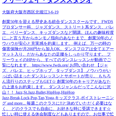
フリーウェイ・ダンススタジオ
大阪府大阪市西区北堀江3-6-19
創業50年を迎える歴史ある総合ダンススクールです。FWDS
プロダンサー科、ジャズダンス、ストリート系ダンス、バレ
エ、ベリーダンス、キッズダンスなど開講。ほんの趣味程度
に...と言う方からホンモノ指向のあなたまで、創業50年のノ
ウハウが安心と充実感を約束します。 例えば、万一の時の
傷害保険が月200円から加入OK。ダンスフロアは全てエアー
マット入り。だからあなたの足腰をしっかり守ります。 フ
リーウェイのHPから、すべてのダンスレッスンが動画でご
覧になれます。 https://www.fwds.org/ お問い合わせ 【ジャ
ズ、バレエ、ヒップホップ、タップダンス】 ノウハウがい
っぱい詰まったダンスレッスンとサポートが売り。 もちろ
ん流行りのステップもGET☆ 創業50年のキャリアがあなた
の上達をお約束します。 ダンスジャンルだってこんなに沢
山！！ Jazz,St.Jazz,Ballet,HipHop,HipHop
Jazz,Break,Lock,Pop,Tap,Yoga,キッズクラス,ボイストレーニン
グ and more... 毎週このクラスに!!と決めていただく必要はな
く、 どのクラスでも自由に、お好きな時に受講できます☆
忙しい時に使える休会制度などもありますので、お仕事で忙