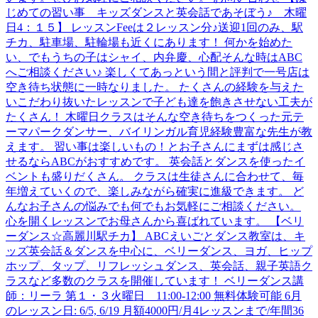
じめての習い事 キッズダンスと英会話であそぼう♪ 木曜
日4：１５】 レッスンFeeは２レッスン分♪送迎1回のみ、駅
チカ、駐車場、駐輪場も近くにあります！ 何かを始めた
い、でもうちの子はシャイ、内弁慶、心配そんな時はABC
へご相談ください♪ 楽しくてあっという間と評判で一号店は
空き待ち状態に一時なりました。 たくさんの経験を与えた
いこだわり抜いたレッスンで子ども達を飽きさせない工夫が
たくさん！ 木曜日クラスはそんな空き待ちをつくった元テ
ーマパークダンサー、バイリンガル育児経験豊富な先生が教
えます。 習い事は楽しいもの！とお子さんにまずは感じさ
せるならABCがおすすめです。 英会話とダンスを使ったイ
ベントも盛りだくさん。 クラスは生徒さんに合わせて、毎
年増えていくので、楽しみながら確実に進級できます。 ど
んなお子さんの悩みでも何でもお気軽にご相談ください。
心を開くレッスンでお母さんから喜ばれています。 【ベリ
ーダンス☆高麗川駅チカ】 ABCえいごとダンス教室は、キ
ッズ英会話＆ダンスを中心に、ベリーダンス、ヨガ、ヒップ
ホップ、タップ、リフレッシュダンス、英会話、親子英語ク
ラスなど多数のクラスを開催しています！ ベリーダンス講
師：リーラ 第１・３火曜日 11:00-12:00 無料体験可能 6月
のレッスン日: 6/5, 6/19 月額4000円/月4レッスンまで/年間36