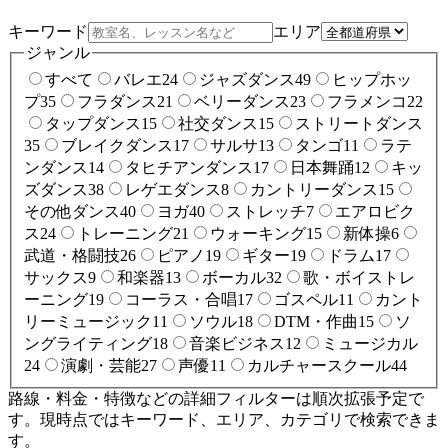
キーワード
エリア
ジャンル
すべて
バレエ
24
ジャズダンス
49
ヒップホッ
プ
35
フラダンス
21
ベリーダンス
23
フラメンコ
22
タップダンス
15
社交ダンス
15
ストリートダンス
35
ブレイクダンス
17
サルサ
13
タンゴ
11
ラテ
ンダンス
14
タヒチアンダンス
17
日本舞踊
12
キッ
ズダンス
38
レゲエダンス
8
カントリーダンス
15
その他ダンス
40
ヨガ
40
ストレッチ
7
エアロビク
ス
24
トレーニング
21
ウォーキング
15
新体操
6
武道・格闘技
26
ピアノ
19
ギター
19
ドラム
17
サックス
9
和楽器
13
ボーカル
32
歌・ボイストレ
ーニング
19
コーラス・合唱
17
ゴスペル
11
カント
リーミュージック
11
ソウル
18
DTM・作曲
15
ソ
ングライティング
18
音楽ビジネス
12
ミュージカル
24
演劇・芸能
27
声優
11
カルチャースクール
44
路線・料金・特徴などの詳細フィルターは順次拡張予定で
す。現時点ではキーワード、エリア、カテゴリで検索できま
す。