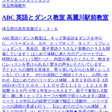
ジャズダンス
タップダンス
埼玉県
掲載中
ABC 英語とダンス教室 高麗川駅前教室
埼玉県日高市高麗川２－３－６
ABC英語とダンス教室は、キッズ英会話＆ダンスを中心
に、ベリーダンス、ヨガ、ヒップホップ、タップ、リフレッ
シュダンス、英会話、親子英語クラスなど多数のクラスを開
催しています！ はじめて体験に来た方のアンケートでは、
時間があっという間だった。内容が盛りだくさんで、飽きず
にレッスンを受けられると驚きの声をいただいています。
子どもたちの個性を見抜き、寄り添いながら心を開くレッス
ンをしています。 ぜひお気軽にご相談ください。 お問い合
わせ 【はじめてのベリーダンス体験 ８月２８日(火)】 8月
28日(火) ①１０:００－１１:００ ②１１:１０－１２:１０ 参
加費:５００円 小学１年生から大人まで。親子で参加も大歓
迎！ 腰に巻くヒップスカーフが無料で借りられます♪ 講師：
リーラ １０年以上の経歴で川越で幅広く活動中。 ベリーダ
ンスの講師の育成も行う。 【はじめてのゴスペル体験 ８
月１０日(金)】 はじめてのゴスペル体験★ 歌手の歌い方♪か