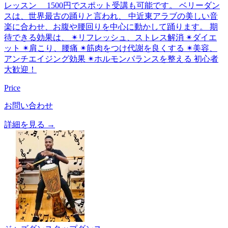
レッスン 1500円でスポット受講も可能です。 ベリーダン
スは、世界最古の踊りと言われ、 中近東アラブの美しい音
楽に合わせ、お腹や腰回りを中心に動かして踊ります。 期
待できる効果は、 ✴リフレッシュ、ストレス解消 ✴ダイエ
ット ✴肩こり、腰痛 ✴筋肉をつけ代謝を良くする ✴美容、
アンチエイジング効果 ✴ホルモンバランスを整える 初心者
大歓迎！
Price
お問い合わせ
詳細を見る →