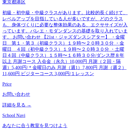
東京都港区
初級・初中級・中級クラスがあります。比較的長く続けて、
レベルアップを目指している人が多いですが、どのクラス
も、身体づくりに必要な整体効果のある、エクササイズが入
っています。バレエ・モダンダンスの基礎を取り入れていま
す。 お問い合わせ 【21st・ジャズダンスシアター】 ・金曜
日 第１・第３（初級クラス）１９時〜２０時３０分 ・金
曜日 ４回（初中級クラス）１９時〜２０時３０分 ・土曜
日４回（中級クラス）１５時〜１６時３０分/ダンス歴８年
以上 月謝コース 入会金（永久）10,000円 月謝（２回・隔
週）5,400円/＊金曜日のみ 月謝（週1）7,800円 月謝（週２）
11,600円 ビジターコース 3,000円/１レッスン
Price
お問い合わせ
詳細を見る →
School Navi
あなたに合う教室を見つけよう