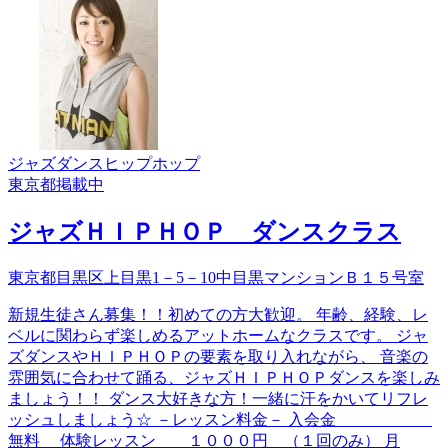
ジャズダンス
ヒップホップ
東京都
掲載中
ジャズＨＩＰＨＯＰ ダンスクラス
東京都目黒区上目黒1－5－10中目黒マンションＢ１５号室
新規生徒さん募集！！初めての方大歓迎。 年齢、経験、レ
ベルに関わらず楽しめるアットホームなクラスです。 ジャ
ズダンスやＨＩＰＨＯＰの要素を取り入れながら、 音楽の
雰囲気に合わせて踊る、ジャズＨＩＰＨＯＰダンスを楽しみ
ましょう！！ ダンス大好きな方！一緒に汗をかいてリフレ
ッシュしましょう☆ －レッスン料金－ 入会金
無料 体験レッスン １０００円 （１回のみ） 月