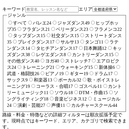
キーワード
エリア
ジャンル
すべて
バレエ
24
ジャズダンス
49
ヒップホッ
プ
35
フラダンス
21
ベリーダンス
23
フラメンコ
22
タップダンス
15
社交ダンス
15
ストリートダンス
35
ブレイクダンス
17
サルサ
13
タンゴ
11
ラテ
ンダンス
14
タヒチアンダンス
17
日本舞踊
12
キッ
ズダンス
38
レゲエダンス
8
カントリーダンス
15
その他ダンス
40
ヨガ
40
ストレッチ
7
エアロビク
ス
24
トレーニング
21
ウォーキング
15
新体操
6
武道・格闘技
26
ピアノ
19
ギター
19
ドラム
17
サックス
9
和楽器
13
ボーカル
32
歌・ボイストレ
ーニング
19
コーラス・合唱
17
ゴスペル
11
カント
リーミュージック
11
ソウル
18
DTM・作曲
15
ソ
ングライティング
18
音楽ビジネス
12
ミュージカル
24
演劇・芸能
27
声優
11
カルチャースクール
44
路線・料金・特徴などの詳細フィルターは順次拡張予定で
す。現時点ではキーワード、エリア、カテゴリで検索できま
す。