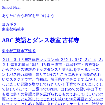
School Navi
あなたに合う教室を見つけよう
ヨガ
ギター
東京都
掲載中
ABC 英語とダンス教室 吉祥寺
東京都三鷹市下連雀
２月、３月の無料体験レッスン日: ２/２１, ３/７, ３/１４, ３/
２１ 毎週木曜日 16:15 - 17:45 三鷹市・武蔵野市・吉祥寺駅
からアクセス抜群のキッズダンスと英会話を学べるレッス
ン！バス停万助橋 降りて1分のところにある全面鏡のきれ
いなスタジオです。当初は、埼玉県でクチコミで広がり、も
っと楽しい経験を増やして行きたい！子育てをより楽しくし
て欲しい想いで、三鷹市でOPEN。はじめての習い事は子ど
も達に多くの希望と夢を広げられるものであってほしいとの
願いでとことん楽しむにこだわり抜いた90分英語とダンスの
レッスン。はじめて体験に来た方のアンケートでは、時間が