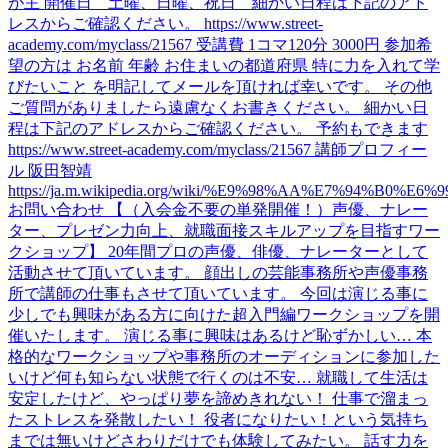
が主 開催日 土曜、日曜、祝日 細かい日程は下記のアド
レスからご確認ください。 https://www.street-
academy.com/myclass/21567 受講費 1コマ120分 3000円 参加希
望の方は お名前 年齢 お住まいの都道府県 特に力を入れて学
びたいこと を明記してメールを頂ければ幸いです。 その他
ご質問がありましたら遠慮なくお書きください。 細かい日
程は下記のアドレスからご確認ください。 予約もできます
https://www.street-academy.com/myclass/21567 講師プロフィー
ル 阪田智靖
https://ja.m.wikipedia.org/wiki/%E9%98%AA%E7%94%B0%E
お問い合わせ 【（入会金不要の単発開催！）声優、ナレー
ター、プレゼン力向上、就職面接スキルアップを目指すワー
クショップ】 20年間プロの声優、俳優、ナレーターとして
活動させて頂いています。 顔出しの芸能事務所や声優事務
所で講師の仕事もさせて頂いています。 今回は演じる事に
少しでも興味がある方に向けた超入門編ワークショップを開
催いたします。 演じる事に興味はあるけど恥ずかしい… 本
格的なワークショップや事務所のオーディションに参加した
いけど何も知らない状態で行くのは不安… 就職して生活は
安定したけど、やっぱり夢を諦めきれない！ 仕事で溜まっ
たストレスを発散したい！ 役者になりたい！という気持ち
までは無いけどさわりだけでも体験してみたい。 話す力を