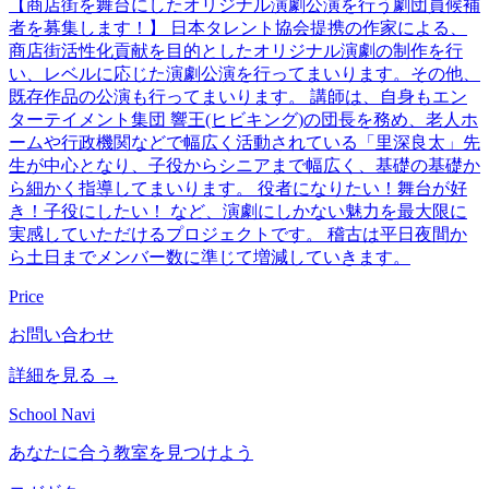
【商店街を舞台にしたオリジナル演劇公演を行う劇団員候補
者を募集します！】 日本タレント協会提携の作家による、
商店街活性化貢献を目的としたオリジナル演劇の制作を行
い、レベルに応じた演劇公演を行ってまいります。その他、
既存作品の公演も行ってまいります。 講師は、自身もエン
ターテイメント集団 響王(ヒビキング)の団長を務め、老人ホ
ームや行政機関などで幅広く活動されている「里深良太」先
生が中心となり、子役からシニアまで幅広く、基礎の基礎か
ら細かく指導してまいります。 役者になりたい！舞台が好
き！子役にしたい！ など、演劇にしかない魅力を最大限に
実感していただけるプロジェクトです。 稽古は平日夜間か
ら土日までメンバー数に準じて増減していきます。
Price
お問い合わせ
詳細を見る →
School Navi
あなたに合う教室を見つけよう