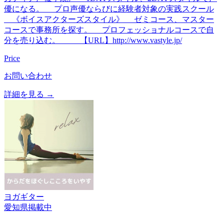
優になる。 プロ声優ならびに経験者対象の実践スクール
《ボイスアクターズスタイル》 ゼミコース、マスター
コースで事務所を探す。 プロフェッショナルコースで自
分を売り込む。 【URL】http://www.vastyle.jp/
Price
お問い合わせ
詳細を見る →
ヨガ
ギター
愛知県
掲載中