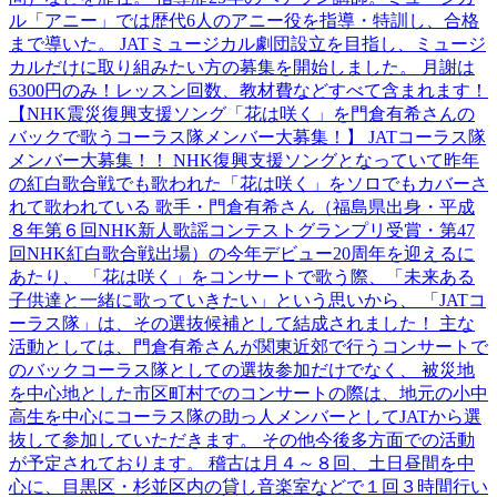
ル「アニー」では歴代6人のアニー役を指導・特訓し、合格
まで導いた。 JATミュージカル劇団設立を目指し、ミュージ
カルだけに取り組みたい方の募集を開始しました。 月謝は
6300円のみ！レッスン回数、教材費などすべて含まれます！
【NHK震災復興支援ソング「花は咲く」を門倉有希さんの
バックで歌うコーラス隊メンバー大募集！】 JATコーラス隊
メンバー大募集！！ NHK復興支援ソングとなっていて昨年
の紅白歌合戦でも歌われた「花は咲く」をソロでもカバーさ
れて歌われている 歌手・門倉有希さん（福島県出身・平成
８年第６回NHK新人歌謡コンテストグランプリ受賞・第47
回NHK紅白歌合戦出場）の今年デビュー20周年を迎えるに
あたり、 「花は咲く」をコンサートで歌う際、「未来ある
子供達と一緒に歌っていきたい」という思いから、 「JATコ
ーラス隊」は、その選抜候補として結成されました！ 主な
活動としては、門倉有希さんが関東近郊で行うコンサートで
のバックコーラス隊としての選抜参加だけでなく、 被災地
を中心地とした市区町村でのコンサートの際は、地元の小中
高生を中心にコーラス隊の助っ人メンバーとしてJATから選
抜して参加していただきます。 その他今後多方面での活動
が予定されております。 稽古は月４～８回、土日昼間を中
心に、目黒区・杉並区内の貸し音楽室などで１回３時間行い