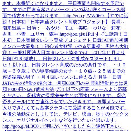
ます。本番近くになりますと、平日夜間も開催する予定で
す。 すでに門倉有希さんバージョンの花は咲くコーラス譜
面で稽古を行っております。 http://goo.gl/VW06O 【すでに話
題！日本初！日本舞踊タレント育成プロジェクト】 長唄～
潮来出島～ 出演： あや乃 モエ 美咲 ゆりな 莉花
吉川 小雪 ユリカ 森神 http://goo.gl/u1Pul すでに話題！日
本初！日本舞踊タレント育成プロジェクト 日舞JAT追加初期
メンバー大募集！！初心者大歓迎（やる気重視）男性も大歓
迎！ 一般社団法人日本タレント協会では、2012年11月より
日舞JATを結成し、日舞タレントの養成がスタートしまし
た！ 以下は、日舞タレント育成のための条件です。 ・１０
歳～３９歳までの容姿端麗の女子 ・１０歳～２５歳までの
容姿端麗の男子 ・月４回レッスンに通える方 月謝：日舞
JATのみの活動の場合は、月額6300円のみ 芸能活動付きは月
額10000円のみ [選考方法] ①１以下の応募フォームより応募
ください。 ②稽古の見学兼先生との面接になります。 ③合
否をメールにてご連絡させていただきます。 ※即メンバー
入りできなくても基本クラスにて受講することが可能です。
今後の活動先としましては、テレビ、映画、歌手のバックダ
ンス、オリジナルイベントなどを行いたいと思います。
http://goo.gl/eL3C0 ご興味がございましたらご連絡下さい。