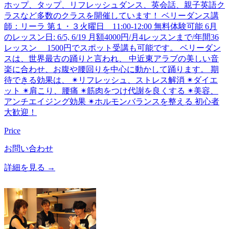
ホップ、タップ、リフレッシュダンス、英会話、親子英語ク
ラスなど多数のクラスを開催しています！ ベリーダンス講
師：リーラ 第１・３火曜日 11:00-12:00 無料体験可能 6月
のレッスン日: 6/5, 6/19 月額4000円/月4レッスンまで/年間36
レッスン 1500円でスポット受講も可能です。 ベリーダン
スは、世界最古の踊りと言われ、 中近東アラブの美しい音
楽に合わせ、お腹や腰回りを中心に動かして踊ります。 期
待できる効果は、 ✴リフレッシュ、ストレス解消 ✴ダイエ
ット ✴肩こり、腰痛 ✴筋肉をつけ代謝を良くする ✴美容、
アンチエイジング効果 ✴ホルモンバランスを整える 初心者
大歓迎！
Price
お問い合わせ
詳細を見る →