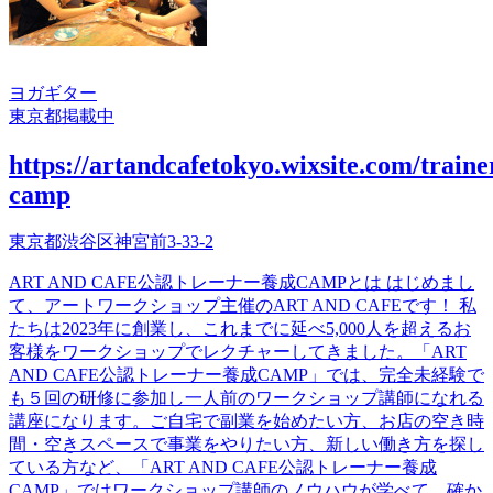
ヨガ
ギター
東京都
掲載中
https://artandcafetokyo.wixsite.com/traine
camp
東京都渋谷区神宮前3-33-2
ART AND CAFE公認トレーナー養成CAMPとは はじめまし
て、アートワークショップ主催のART AND CAFEです！ 私
たちは2023年に創業し、これまでに延べ5,000人を超えるお
客様をワークショップでレクチャーしてきました。 ​「ART
AND CAFE公認トレーナー養成CAMP」では、完全未経験で
も５回の研修に参加し一人前のワークショップ講師になれる
講座になります。​ ​ご自宅で副業を始めたい方、お店の空き時
間・空きスペースで事業をやりたい方、新しい働き方を探し
ている方など、「ART AND CAFE公認トレーナー養成
CAMP」ではワークショップ講師のノウハウが学べて、確か