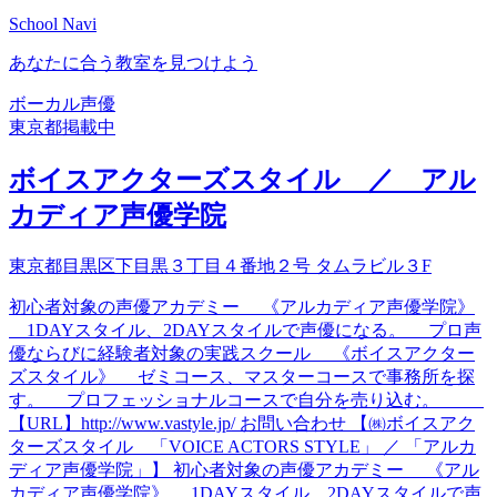
School Navi
あなたに合う教室を見つけよう
ボーカル
声優
東京都
掲載中
ボイスアクターズスタイル ／ アル
カディア声優学院
東京都目黒区下目黒３丁目４番地２号 タムラビル３F
初心者対象の声優アカデミー 《アルカディア声優学院》
1DAYスタイル、2DAYスタイルで声優になる。 プロ声
優ならびに経験者対象の実践スクール 《ボイスアクター
ズスタイル》 ゼミコース、マスターコースで事務所を探
す。 プロフェッショナルコースで自分を売り込む。
【URL】http://www.vastyle.jp/ お問い合わせ 【㈱ボイスアク
ターズスタイル 「VOICE ACTORS STYLE」 ／ 「アルカ
ディア声優学院」】 初心者対象の声優アカデミー 《アル
カディア声優学院》 1DAYスタイル、2DAYスタイルで声