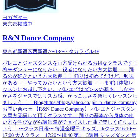
ヨガ
ギター
東京都
掲載中
R&N Dance Company
東京都新宿区西新宿7〜13〜7 タカラビル3F
バレエとジャズダンスを両方受けられるお得なクラスです！
将来ダンサーになりたい！役者になりたい方大歓迎！！ 踊
るのが好きという方大歓迎！！ 踊りは初めてだけど、興味
がある！！やってみたいという方大歓迎！！ まずは体験レ
ッスンにお越し下さい。 バレエではダンスの基本、しなや
かさをジャズではリズム感、かっこよさを楽しくレッスンし
ましょう！！ Blog//https://blogs.yahoo.co.jp/r_n_dance_company
お問い合わせ 【R&N Dance Company】 バレエとジャズダン
ス両方受講して頂くクラスです！ 踊りの基本から身体の使
い方を学びながら講師陣がチョイスした曲で楽しく踊りまし
ょう！ 〜クラス日程〜 毎週金曜日 キッズ、Jrクラス16:10〜
17:00 大人クラス、17:20〜18:40 第1、3週目 ジャズダンス 第