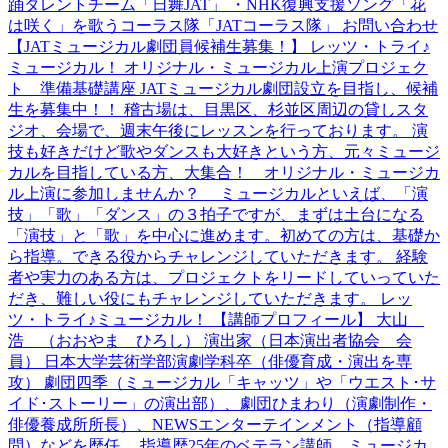
踊タレントチーム「日舞JAT」 ・NHK復興支援ソング「花
は咲く」を歌うコーラス隊「JATコーラス隊」 お問い合わせ
【JATミュージカル劇団員候補生募集！】 レッツ・トライ♪
ミュージカル！ オリジナル・ミュージカル上演プロジェク
ト 準備基礎講座 JATミュージカル劇団設立を目指し、候補
生を募集中！！ 稽古場は、目黒区、杉並区周辺の貸しスタ
ジオ、会場で、週末午後にレッスンを行っております。 演
技も好きだけど歌やダンスも大好きという方、元々ミュージ
カルを目指している方、大集合！ オリジナル・ミュージカ
ル上演に参加しませんか？ ミュージカルといえば、「演
技」「歌」「ダンス」の３拍子ですが、まずは土台になる
「演技」と「歌」を中心に進めます。初めての方は、基礎か
ら指導。できる役からチャレンジしていただきます。 経験
者や実力のある方は、プロジェクトをリードしていっていた
だき、難しい役にもチャレンジしていただきます。 レッ
ツ・トライ♪ミュージカル！ 【講師プロフィール】 大山
浩 （おおやま ひろし） 演出家（日本演出者協会 会
員） 日本大学芸術学部演劇学科卒（俳優育成・演出を専
攻） 劇団四季（ミュージカル「キャッツ」や「ウエスト･サ
イド･ストーリー」の演出部）、劇団ひまわり（演劇制作・
俳優養成所所長）、NEWSエンターテインメント（指導顧
問）などを歴任。 指導歴25年のベテラン講師。ミュージカ