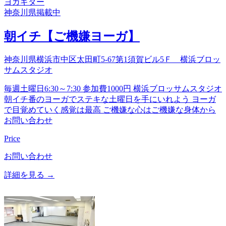
ヨガ
ギター
神奈川県
掲載中
朝イチ【ご機嫌ヨーガ】
神奈川県横浜市中区太田町5-67第1須賀ビル5Ｆ 横浜ブロッ
サムスタジオ
毎週土曜日6:30～7:30 参加費1000円 横浜ブロッサムスタジオ
朝イチ番のヨーガでステキな土曜日を手にいれよう ヨーガ
で目覚めていく感覚は最高 ご機嫌な心はご機嫌な身体から
お問い合わせ
Price
お問い合わせ
詳細を見る →