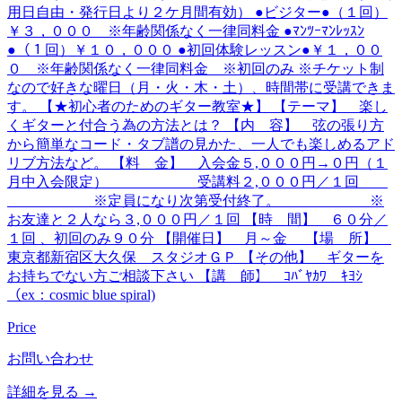
用日自由・発行日より２ケ月間有効） ●ビジター●（１回）
￥３，０００ ※年齢関係なく一律同料金 ●ﾏﾝﾂｰﾏﾝﾚｯｽﾝ
●（１回）￥１０，０００ ●初回体験レッスン●￥１，００
０ ※年齢関係なく一律同料金 ※初回のみ ※チケット制
なので好きな曜日（月・火・木・土）、時間帯に受講できま
す。 【★初心者のためのギター教室★】 【テーマ】 楽し
くギターと付合う為の方法とは？ 【内 容】 弦の張り方
から簡単なコード・タブ譜の見かた、一人でも楽しめるアド
リブ方法など。 【料 金】 入会金５,０００円→０円（１
月中入会限定） 受講料２,０００円／１回
※定員になり次第受付終了。 ※
お友達と２人なら３,０００円／１回 【時 間】 ６０分／
１回 、初回のみ９０分 【開催日】 月～金 【場 所】
東京都新宿区大久保 スタジオＧＰ 【その他】 ギターを
お持ちでない方ご相談下さい 【講 師】 ｺﾊﾞﾔｶﾜ ｷﾖｼ
（ex：cosmic blue spiral)
Price
お問い合わせ
詳細を見る →