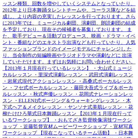
ッスン種類、回数を増やしていくシステムとなっていたり、
2012年より日本舞踊タレントチームや、コーラス隊などを結
成し、より内容の充実したレッスンを行っております。さら
に2013年では、ミュージカル劇団、演劇団、朗読劇団の結成
を予定しており、現在その候補者を募集しております。 ま
た、歌手デビュー＆活動プロデュース、映画・ドラマ・イベ
ント・番組などのエキストラ出演なども行っていたり、人気
ファッションブランドのイメージモデルにチャレンジし た
り、当会制作の短編映画やラジオドラマや演劇などに 出演
していただけます。まずはお気軽にお問い合わせください。
【2013年１月現在行っているレッスン】 ・大山式ミュージ
カルレッスン ・里深式演劇レッスン ・武田式演劇レッスン
・岩尾式現代アクションレッスン ・高桑式ボーカルレッス
ン ・フセ式ボーカルレッスン ・藤田大吾式ライブ＆ボーカ
ルレッスン ・秋式声優レッスン ・花岡式ナレーションレッ
スン ・ELLENI式ポージング＆ウォーキングレッスン ・木
下式ヘア＆メイクレッスン ・ヤンソナ式美肌レッスン ・花
柳たけひろ華式日本舞踊レッスン 【2013年１月現在行って
いるワークショップ】 ・おもてざき監督映像演技ワークシ
ョップ ・近藤監督宣材ムービーワークショップ ・宣材写真
ワークショップ 【現在こなっているチーム活動】 ・日本舞