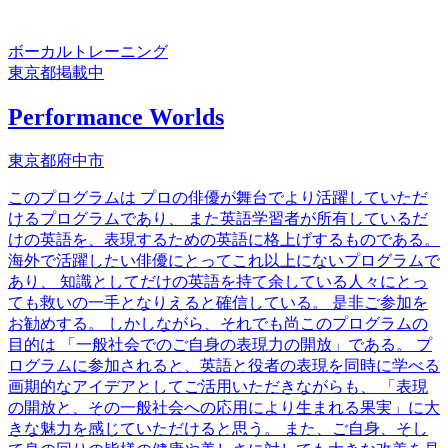
ボーカル
トレーニング
東京都
掲載中
Performance Worlds
東京都府中市
このプログラムは プロの俳優が舞台でより活躍していただ
けるプログラムであり、 また英語学習者が所有しているだ
けの英語を、表現するための英語に格上げするものである。
海外で活躍したい俳優にとってこれ以上にないプログラムで
あり、 知識としてだけの英語を持て余している人々にとっ
ても救いの一手となりえると確信している。 是非ご参加を
お勧めする。 しかしながら、それでも尚このプログラムの
目的は 「一般社会でのご自身の表現力の開放」である。 プ
ログラムに参加されると、英語と役者の表現を同時に学べる
画期的なアイデアとしてご活用いただきながらも、 「表現
の開放と、その一般社会への応用により生まれる果実」に大
きな魅力を感じていただけると思う。 また、ご自身、そし