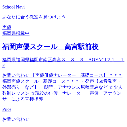
School Navi
あなたに合う教室を見つけよう
声優
福岡県
掲載中
福岡声優スクール 高宮駅前校
福岡県福岡県福岡市南区高宮３－８－３ AOYAGI２１ １
F
お問い合わせ 【声優俳優ナレーター 基礎コース】 ＊＊＊
福岡声優スクール 基礎コース＊＊＊ ・発声【50音発声・
外郎売り など】 ・朗読、アナウンス原稿読みなど ☆少人
数制レッスン ☆現役の俳優 ナレーター 声優 アナウン
サーによる直接指導
Price
お問い合わせ