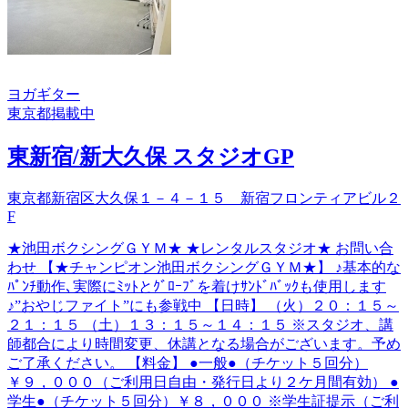
ヨガ
ギター
東京都
掲載中
東新宿/新大久保 スタジオGP
東京都新宿区大久保１－４－１５ 新宿フロンティアビル２
F
★池田ボクシングＧＹＭ★ ★レンタルスタジオ★ お問い合
わせ 【★チャンピオン池田ボクシングＧＹＭ★】 ♪基本的な
ﾊﾟﾝﾁ動作､実際にﾐｯﾄとｸﾞﾛｰﾌﾞを着けｻﾝﾄﾞﾊﾞｯｸも使用します
♪”おやじファイト”にも参戦中 【日時】 （火）２０：１５～
２１：１５ （土）１３：１５～１４：１５ ※スタジオ、講
師都合により時間変更、休講となる場合がございます。予め
ご了承ください。 【料金】 ●一般●（チケット５回分）
￥９，０００（ご利用日自由・発行日より２ケ月間有効） ●
学生●（チケット５回分）￥８，０００ ※学生証提示（ご利