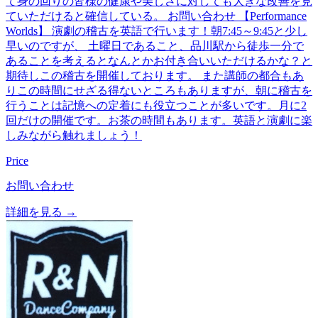
て身の回りの皆様の健康や美しさに対しても大きな改善を見
ていただけると確信している。 お問い合わせ 【Performance
Worlds】 演劇の稽古を英語で行います！朝7:45～9:45と少し
早いのですが、 土曜日であること、品川駅から徒歩一分で
あることを考えるとなんとかお付き合いいただけるかな？と
期待しこの稽古を開催しております。 また講師の都合もあ
りこの時間にせざる得ないところもありますが、朝に稽古を
行うことは記憶への定着にも役立つことが多いです。月に2
回だけの開催です。お茶の時間もあります。英語と演劇に楽
しみながら触れましょう！
Price
お問い合わせ
詳細を見る →