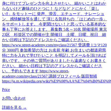
身に付けてプレゼン力を向上させたい。 細かいことはわか
らないけど趣味のひとつに！ などなど とにかく「楽し
い‼」をモットーに 発声、滑舌、エチュード、ナレーショ
ン、感情解放等を通して 演じる気持ちの 「はじめの一歩」
をサポートします。 今更聞けない！と思っている基本的な
事も丁寧にお答えします。 募集数 5名～10名 開催場所 東京
23区 杉並区での開催が主 開催日 土曜、日曜、祝日 細
かい日程は下記のアドレスからご確認ください。
https://www.street-academy.com/myclass/21567 受講費 1コマ120
分 3000円 参加希望の方は お名前 年齢 お住まいの都道府県
特に力を入れて学びたいこと を明記してメールを頂ければ
幸いです。 その他ご質問がありましたら遠慮なくお書きく
ださい。 細かい日程は下記のアドレスからご確認くださ
い。 予約もできます https://www.street-
academy.com/myclass/21567 講師プロフィール 阪田智靖
https://ja.m.wikipedia.org/wiki/%E9%98%AA%E7%94%B0%E
Price
お問い合わせ
詳細を見る →