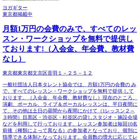
ヨガ
ギター
東京都
掲載中
月額1万円の会費のみで、すべてのレッ
スン・ワークショップを無料で提供し
ております!（入会金、年会費、教材費
なし）
東京都東京都文京区音羽１－２５－１２
一般社団法人日本タレント協会では、月額1万円の会費の み
で、すべてのレッスン・ワークショップを無料で提供 して
おります。（入会金、年会費、教材費なし）現在のところ、
演劇、ボーカル、ライブ＆ボーカルレッスンは、平日夜間に
て、その他は土日の昼間から夜間にかけて（1レッスン２～
３時間）目黒区・渋谷区・杉並区の貸しスタジオ・施設会場
などを利用して行っております。レッスン参加者は毎回10名
前後（種類によって異なる）の参加者となっており、個別に
指導できる体制となっております。会員数の増大に応じてレ