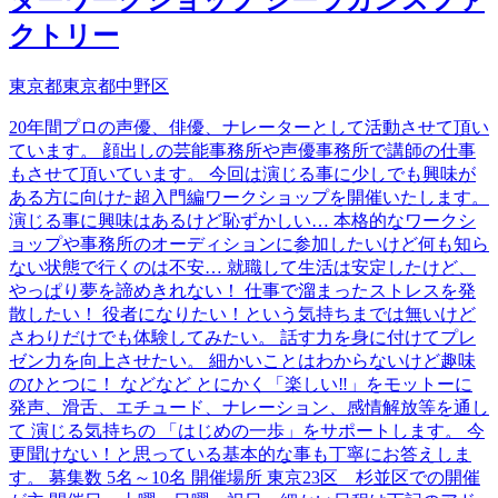
クトリー
東京都東京都中野区
20年間プロの声優、俳優、ナレーターとして活動させて頂い
ています。 顔出しの芸能事務所や声優事務所で講師の仕事
もさせて頂いています。 今回は演じる事に少しでも興味が
ある方に向けた超入門編ワークショップを開催いたします。
演じる事に興味はあるけど恥ずかしい… 本格的なワークシ
ョップや事務所のオーディションに参加したいけど何も知ら
ない状態で行くのは不安… 就職して生活は安定したけど、
やっぱり夢を諦めきれない！ 仕事で溜まったストレスを発
散したい！ 役者になりたい！という気持ちまでは無いけど
さわりだけでも体験してみたい。 話す力を身に付けてプレ
ゼン力を向上させたい。 細かいことはわからないけど趣味
のひとつに！ などなど とにかく「楽しい‼」をモットーに
発声、滑舌、エチュード、ナレーション、感情解放等を通し
て 演じる気持ちの 「はじめの一歩」をサポートします。 今
更聞けない！と思っている基本的な事も丁寧にお答えしま
す。 募集数 5名～10名 開催場所 東京23区 杉並区での開催