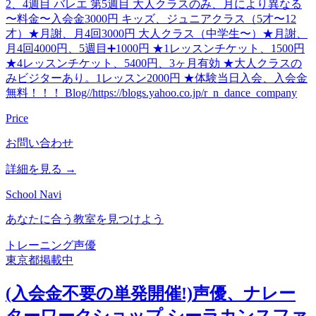
2、4週目 バレエ 第5週目 大人クラスのみ、月により異なる
〜料金〜入会金3000円 キッズ、ジュニアクラス（5才〜12
才）★月謝、月4回3000円 大人クラス（中学生〜）★月謝、
月4回4000円、5週目➕1000円 ★1レッスンチケット、1500円
★4レッスンチケット、5400円、3ヶ月有効 ★大人クラスの
みビジターあり。1レッスン2000円 ★体験当日入会、入会金
無料！！！ Blog//https://blogs.yahoo.co.jp/r_n_dance_company
Price
お問い合わせ
詳細を見る →
School Navi
あなたに合う教室を見つけよう
トレーニング
声優
東京都
掲載中
(入会金不要の単発開催!)声優、ナレー
ターワークショップ シーラカンスファ