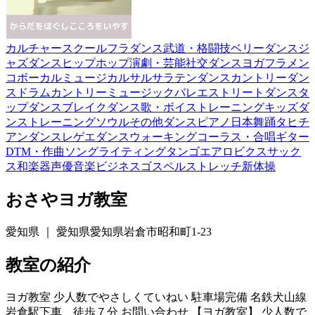
カルチャースクール
フラダンス
武道・格闘技
ベリーダンス
ジ
ャズダンス
ヒップホップ
演劇・芸能
社交ダンス
ヨガ
フラメン
コ
ボーカル
ミュージカル
サルサ
ラテンダンス
カントリーダン
ス
ドラム
カントリーミュージック
バレエ
ストリートダンス
タ
ップダンス
ブレイクダンス
歌・ボイストレーニング
キッズダ
ンス
トレーニング
ソウル
その他ダンス
ピアノ
日本舞踊
タヒチ
アンダンス
レゲエダンス
ウォーキング
コーラス・合唱
ギター
DTM・作曲
ソングライティング
タンゴ
エアロビクス
サック
ス
和楽器
声優
音楽ビジネス
ゴスペル
ストレッチ
新体操
おさやヨガ教室
愛知県 ｜ 愛知県愛知県岩倉市昭和町1-23
教室の紹介
ヨガ教室 少人数でやさしくていねい 駐車場完備 名鉄犬山線
岩倉駅下車 徒歩７分 お問い合わせ 【ヨガ教室】 少人数で