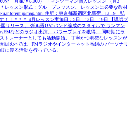
 月謝/￥8.000） ・マンツーマン個人レッスン （月3
1時 ＊レッスン形式：グループレッスン。 レッスンに必要な教材
ent.jp/map.html 住所：東京都新宿区北新宿1-13-19 弘
！！＊＊＊ 4月レッスン実施日：5日、12日、19日 【講師プ
全国リリース。 弾き語りやバンド編成のスタイルで ワンマン
yFMなどのラジオ出演、 パワープレイを獲得。 同時期にラ
ボイストレーナーとしても活動開始。 丁寧かつ明確なレッスンが
楽活動以外では、FMラジオやインターネット番組の パーソナリ
多岐に渡る活動を行っている。