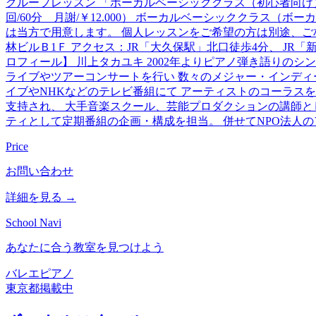
グループレッスン 「ボーカルベーシッククラス（初心者向け）」
回/60分 月謝/￥12.000） ボーカルベーシッククラス（
は当方で用意します。 個人レッスンをご希望の方は別途、ご相談下さい。 レッ
林ビルＢ1Ｆ アクセス：JR「大久保駅」北口徒歩4分、 JR
ロフィール】 川上タカユキ 2002年よりピアノ弾き語りの
ライブやツアーコンサートを行い 数々のメジャー・インディー
イブやNHKなどのテレビ番組にて アーティストのコーラスを
支持され、 大手音楽スクール、芸能プロダクションの講師とし
ティとして定期番組の企画・構成を担当。 併せてNPO法人
Price
お問い合わせ
詳細を見る →
School Navi
あなたに合う教室を見つけよう
バレエ
ピアノ
東京都
掲載中