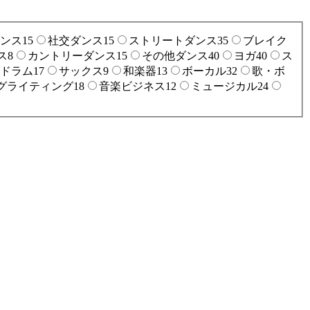
ンス
15
社交ダンス
15
ストリートダンス
35
ブレイク
ス
8
カントリーダンス
15
その他ダンス
40
ヨガ
40
ス
ドラム
17
サックス
9
和楽器
13
ボーカル
32
歌・ボ
グライティング
18
音楽ビジネス
12
ミュージカル
24