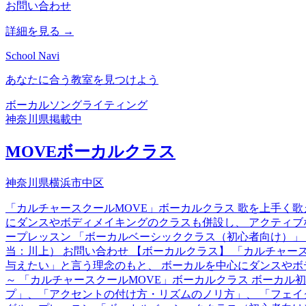
お問い合わせ
詳細を見る →
School Navi
あなたに合う教室を見つけよう
ボーカル
ソングライティング
神奈川県
掲載中
MOVEボーカルクラス
神奈川県横浜市中区
「カルチャースクールMOVE」ボーカルクラス 歌を上手く
にダンスやボディメイキングのクラスも併設し、 アクティブ
ープレッスン 「ボーカルベーシッククラス（初心者向け）」 「ボー
当：川上） お問い合わせ 【ボーカルクラス】 「カルチャー
与えたい」と言う理念のもと、 ボーカルを中心にダンスやボ
～ 「カルチャースクールMOVE」ボーカルクラス ボーカ
プ」、「アクセントの付け方・リズムのノリ方」、 「フェイ