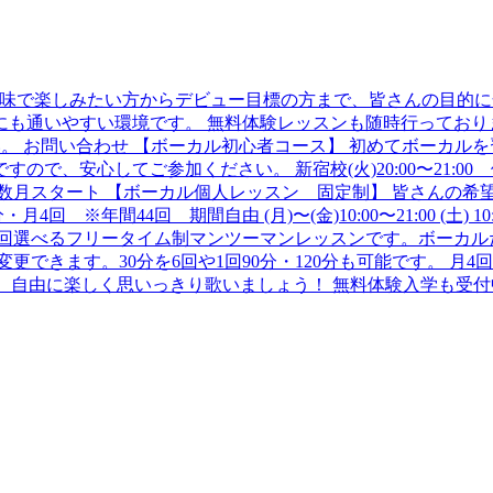
味で楽しみたい方からデビュー目標の方まで、皆さんの目的に合
も通いやすい環境です。 無料体験レッスンも随時行っており
ocal/で検索ください。 お問い合わせ 【ボーカル初心者コース】 初
、安心してご参加ください。 新宿校(火)20:00〜21:00 
0〜14:30 偶数月スタート 【ボーカル個人レッスン 固定制】 皆
間44回 期間自由 (月)〜(金)10:00〜21:00 (土) 10:00〜
回選べるフリータイム制マンツーマンレッスンです。ボーカルだ
す。30分を6回や1回90分・120分も可能です。 月4回以上もございます
ペルクラス】 自由に楽しく思いっきり歌いましょう！ 無料体験入学