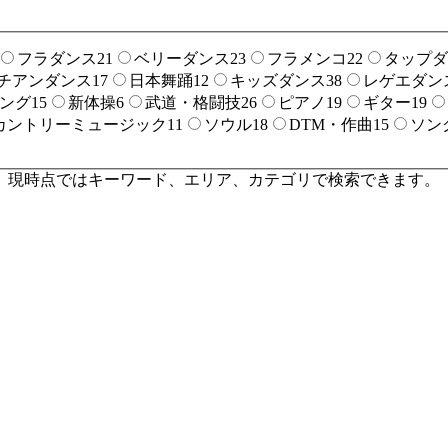
フラダンス
21
ベリーダンス
23
フラメンコ
22
タップダ
チアンダンス
17
日本舞踊
12
キッズダンス
38
レゲエダン
ング
15
新体操
6
武道・格闘技
26
ピアノ
19
ギター
19
カントリーミュージック
11
ソウル
18
DTM・作曲
15
ソン
。現時点ではキーワード、エリア、カテゴリで検索できます。