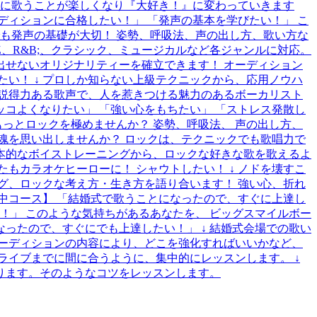
ちに歌うことが楽しくなり『大好き！』に変わっていきます
ディションに合格したい！」 「発声の基本を学びたい！」 こ
も発声の基礎が大切！ 姿勢、呼吸法、声の出し方、歌い方な
、R&B;、クラシック、ミュージカルなど各ジャンルに対応。
出せないオリジナリティーを確立できます！ オーディション
たい！ ↓ プロしか知らない上級テクニックから、応用ノウハ
。説得力ある歌声で、人を惹きつける魅力のあるボーカリスト
ッコよくなりたい」 「強い心をもちたい」 「ストレス発散し
っとロックを極めませんか？ 姿勢、呼吸法、 声の出し方、
魂を思い出しませんか？ ロックは、テクニックでも歌唱力で
基本的なボイストレーニングから、ロックな好きな歌を歌えるよ
もカラオケヒーローに！ シャウトしたい！ ↓ ノドを壊すこ
ング、ロックな考え方・生き方を語り合います！ 強い心、折れ
集中コース】 「結婚式で歌うことになったので、すぐに上達し
！」 このような気持ちがあるあなたを、 ビッグスマイルボー
ったので、すぐにでも上達したい！」 ↓ 結婚式会場での歌い
オーディションの内容により、どこを強化すればいいかなど、
ライブまでに間に合うように、集中的にレッスンします。 ↓
ります。そのようなコツをレッスンします。