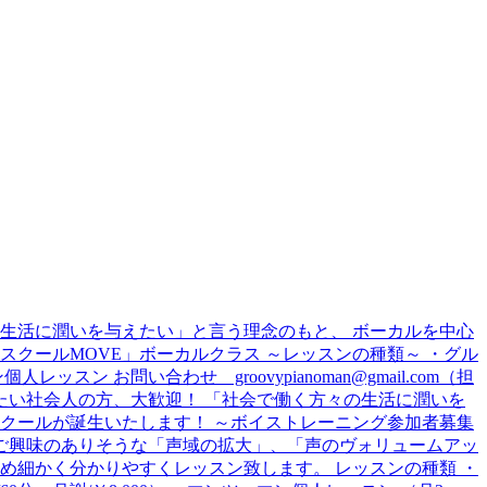
の生活に潤いを与えたい」と言う理念のもと、 ボーカルを中心
クールMOVE」ボーカルクラス ～レッスンの種類～ ・グル
お問い合わせ groovypianoman@gmail.com（担
りたい社会人の方、大歓迎！ 「社会で働く方々の生活に潤いを
クールが誕生いたします！ ～ボイストレーニング参加者募集
 ご興味のありそうな「声域の拡大」、「声のヴォリュームアッ
め細かく分かりやすくレッスン致します。 レッスンの種類 ・