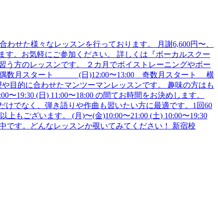
わせた様々なレッスンを行っております。 月謝6,600円〜、
ます。お気軽にご参加ください。 詳しくは『ボーカルスクー
めてボーカルを習う方のレッスンです。 ２カ月でボイストレーニングやボー
偶数月スタート (日)12:00〜13:00 奇数月スタート 横
さんの希望や目的に合わせたマンツーマンレッスンです。 趣味の方はも
19:30 (日) 11:00〜18:00 の間てお時間をお決めします。
けでなく、弾き語りや作曲も習いたい方に最適です。1回60
。 (月)〜(金)10:00〜21:00 (土) 10:00〜19:30
も受付中です。どんなレッスンか覗いてみてください！ 新宿校