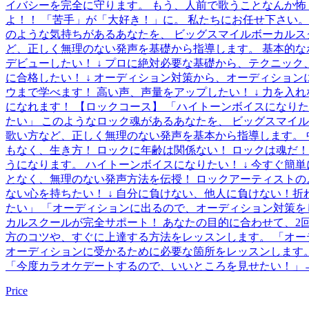
イバシーを完全に守ります。 もう、人前で歌うことなんか怖
よ！！ 「苦手」が「大好き！」に。 私たちにお任せ下さい。
のような気持ちがあるあなたを、 ビッグスマイルボーカルス
ど、正しく無理のない発声を基礎から指導します。 基本的な
デビューしたい！ ↓ プロに絶対必要な基礎から、テクニッ
に合格したい！ ↓ オーディション対策から、オーディション
ウまで学べます！ 高い声、声量をアップしたい！ ↓ 力を
になれます！ 【ロックコース】 「ハイトーンボイスになりた
たい」 このようなロック魂があるあなたを、 ビッグスマイ
歌い方など、正しく無理のない発声を基本から指導します。 
もなく、生き方！ ロックに年齢は関係ない！ ロックは魂だ
うになります。 ハイトーンボイスになりたい！ ↓ 今すぐ簡
となく、無理のない発声方法を伝授！ ロックアーティストの
ない心を持ちたい！ ↓ 自分に負けない、他人に負けない！
たい」 「オーディションに出るので、オーディション対策を
カルスクールが完全サポート！ あなたの目的に合わせて、2
方のコツや、すぐに上達する方法をレッスンします。 「オー
オーディションに受かるために必要な箇所をレッスンします。
「今度カラオケデートするので、いいところを見せたい！」
Price