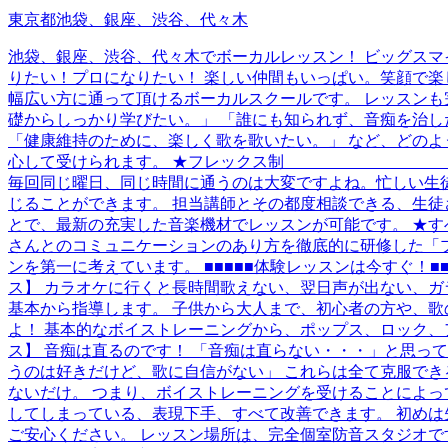
東京都池袋、銀座、渋谷、代々木
池袋、銀座、渋谷、代々木でボーカルレッスン！ ビッグスマ
りたい！プロになりたい！ 楽しい仲間もいっぱい。笑顔で楽
幅広い方に通って頂けるボーカルスクールです。 レッスンも
礎からしっかり学びたい。」 「誰にも知られず、音痴を治し
「健康維持のために、楽しく歌を歌いたい。」 など、どのよ
心して受けられます。 ★フレックス
毎回同じ曜日、同じ時間に通うのは大変ですよね。忙しい生
じることができます。 担当講師とその都度相談できる、生徒さ
とで、最新の充実した音楽機材でレッスンが可能です。 ★す
さんとのコミュニケーションのあり方を徹底的に研修した「
ンを第一に考えています。 ■■■■■体験レッスンは今すぐ！■■■■■ 営業
ス】 カラオケに行くと長時間歌えない、翌日声が出ない、ガ
基本から指導します。 子供から大人まで、初心者の方や、歌
よ！ 基本的なボイストレーニングから、ポップス、ロック、ア
ス】 音痴は直るのです！ 「音痴は直らない・・・」と思っ
うのは好きだけど、歌に自信がない」 これらは全て克服でき
ないだけ。 つまり、ボイストレーニングを受けることによっ
してしまっている、表現下手、すべて改善できます。 初め
ご安心ください。 レッスン場所は、完全個室防音スタジオ