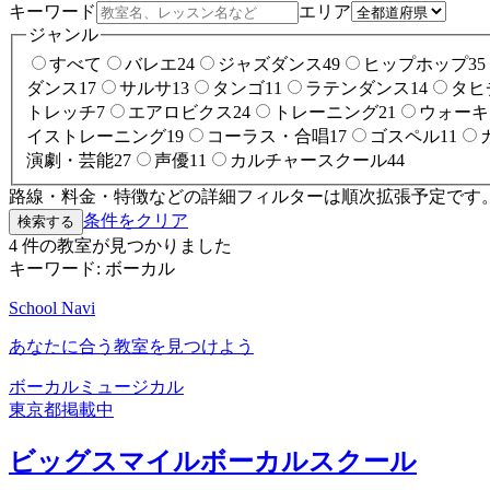
キーワード
エリア
ジャンル
すべて
バレエ
24
ジャズダンス
49
ヒップホップ
35
ダンス
17
サルサ
13
タンゴ
11
ラテンダンス
14
タヒ
トレッチ
7
エアロビクス
24
トレーニング
21
ウォーキ
イストレーニング
19
コーラス・合唱
17
ゴスペル
11
演劇・芸能
27
声優
11
カルチャースクール
44
路線・料金・特徴などの詳細フィルターは順次拡張予定です
条件をクリア
検索する
4
件の教室が見つかりました
キーワード:
ボーカル
School Navi
あなたに合う教室を見つけよう
ボーカル
ミュージカル
東京都
掲載中
ビッグスマイルボーカルスクール