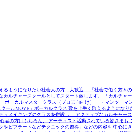
歌えるようになりたい社会人の方、大歓迎！ 「社会で働く方々
なカルチャースクールとしてスタート致します。 「カルチャース
カルマスタークラス（プロ志向向け）」 ・マンツーマン個人レッスン 
スクールMOVE」ボーカルクラス 歌を上手く歌えるようにな
ディメイキングのクラスを併設し、 アクティブなカルチャース
ル初心者の方はもちろん、 アーティスト活動されている皆さまも
クやビブラートなどテクニックの習得」などの内容を 中心にき