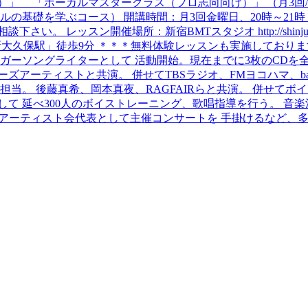
 「ボーカルマスタークラス（プロ志向向け）」 （月3回/60分
ボーカルの基礎を学ぶコース） 開講時間：月3回金曜日、20時～2
スン開催場所：新宿BMTスタジオ http://shinjuku.infor
「新大久保駅」徒歩9分 ＊＊＊無料体験レッスンも実施しております
シンガーソングライターとして 活動開始。現在までに3枚のCDを
ズアーティストと共演。 併せてTBSラジオ、FMヨコハマ、ba
担当。 後藤真希、岡本真夜、RAGFAIRらと共演。 併せて
て 延べ300人のボイストレーニング、歌唱指導を行う。 音
のアーティスト会代表として主催コンサートを 手掛けるなど、