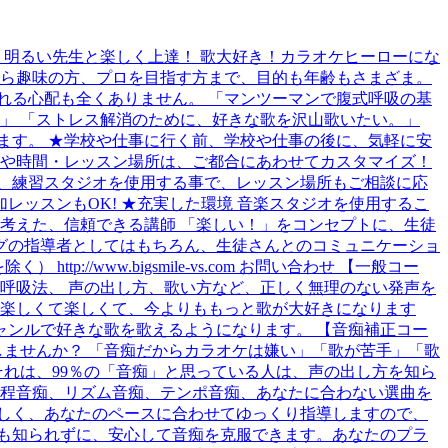
 明るい先生と楽しく上達！ 歌大好き！カラオケヒーローにな
から趣味の方、プロを目指す方まで、目的も年齢もさまざま。
れる心配も全くありません。 「マンツーマンで腹式呼吸の基
」 「ストレス解消のために、好きな歌を沢山歌いたい。」
ます。 ★学校や仕事に行く前、学校や仕事の後に、気軽に安
は、ご都合にあわせてカスタマイズ！
、練習スタジオを使用する事で、レッスン場所もご相談に応
レッスンもOK! ★充実した環境 音楽スタジオを使用するこ
考えた、信頼できる講師 「楽しい！」をコンセプトに、生徒
グの指導者としてはもちろん、生徒さんとのコミュニケーショ
p://www.bigsmile-vs.com お問い合わせ 【一般コー
呼吸法、 声の出し方、歌い方など、正しく無理のない発声を
が楽しくて楽しくて、今よりももっと歌が大好きになります
ジャンルで好きな歌を歌えるようになります。 【音痴補正コー
しませんか？ 「音痴だからカラオケは嫌い」「歌が苦手」「歌
それは、99％の「音痴」と思っている人は、声の出し方を知ら
音程音痴、リズム音痴、テンポ音痴、あなたに合わない選曲を
しく、あなたのペースに合わせてゆっくり指導しますので、
も知られずに、安心して音痴を克服できます。あなたのプラ