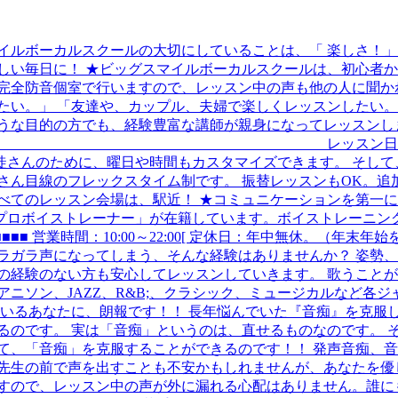
イルボーカルスクールの大切にしていることは、「 楽しさ！」
しい毎日に！ ★ビッグスマイルボーカルスクールは、初心者
完全防音個室で行いますので、レッスン中の声も他の人に聞か
たい。」 「友達や、カップル、夫婦で楽しくレッスンしたい。
うな目的の方でも、経験豊富な講師が親身になってレッスンし
制 レッスン日や時間・レッスン場所
徒さんのために、曜日や時間もカスタマイズできます。 そして
ん目線のフレックスタイム制です。 振替レッスンもOK。追加
べてのレッスン会場は、駅近！ ★コミュニケーションを第一に
プロボイストレーナー」が在籍しています。ボイストレーニン
時間：10:00～22:00[ 定休日：年中無休。（年末年始を除く） htt
ラガラ声になってしまう、そんな経験はありませんか？ 姿勢、
の経験のない方も安心してレッスンしていきます。 歌うこと
ニソン、JAZZ、R&B;、クラシック、ミュージカルなど各
ているあなたに、朗報です！！ 長年悩んでいた『音痴』を克服
るのです。 実は「音痴」というのは、直せるものなのです。 
て、「音痴」を克服することができるのです！！ 発声音痴、
は先生の前で声を出すことも不安かもしれませんが、あなたを優
ですので、レッスン中の声が外に漏れる心配はありません。誰に