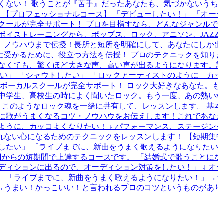
くない！ 歌うことが『苦手』だったあなたも、気づかないう
 【プロフェッショナルコース】 「デビューしたい！」 「オー
クールが完全サポート！ プロを目指すなら、どんなジャンルで
ボイストレーニングから、ポップス、ロック、アニソン、JAZZ
ク、ノウハウまで伝授！長所と短所を明確にして、あなたにしか
に受かるために、役立つ方法を伝授！ プロのテクニックを知り
入れなくても、驚くほど大きな声、高い声が出るようになります
い」 「シャウトしたい」 「ロックアーティストのように、カ
ルボーカルスクールが完全サポート！ ロック大好きなあなた。も
中学生、高校生の時によく聞いたロック。もう一度、あの熱い
！ このようなロック魂を一緒に共有して、レッスンします。 
単に歌がうまくなるコツ・ノウハウをお伝えします！これであなた
ように、カッコよくなりたい！ ↓ パフォーマンス、ステージ
折れない心になるためのテクニックをレッスンします！ 【短期
したい」 「ライブまでに、新曲をうまく歌えるようになりたい
回からの短期間で上達するコースです。 「結婚式で歌うことにな
ディションに出るので、オーディション対策をしたい！」 ↓ 
 「ライブまでに、新曲をうまく歌えるようになりたい！」→
→うまい！かっこいい！と言われるプロのコツというものがあ