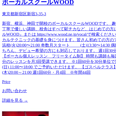
ボーカルスクールWOOD
東京都新宿区新宿3-35-3
新宿、横浜、神田で開校のボーカルスクールWOODです。 趣
丁寧で優しい講師、校舎はすべて駅チカなど、はじめての方に
ルWOOD』または https://www.wood.ne.jp/v
カルテクニックの基礎を身につけます。皆さん初めての方のですので
浜校(火)20:00〜21:00 奇数月スタート (土)13:3
ちろん、デビュー希望の方にも対応しております。 週1回30分・月4回 ※年
【ボーカル個人レッスン フリータイム制】 時間も講師も毎
分のレッスンを月3回受講できます。 ※1回60分を30分単位で変更できま
(日) 11:00〜18:00 でご予約いただけます。 【ゴス
(木)20:00～21:00 週1回60分・月4回 ※年間44回
Price
お問い合わせ
詳細を見る →