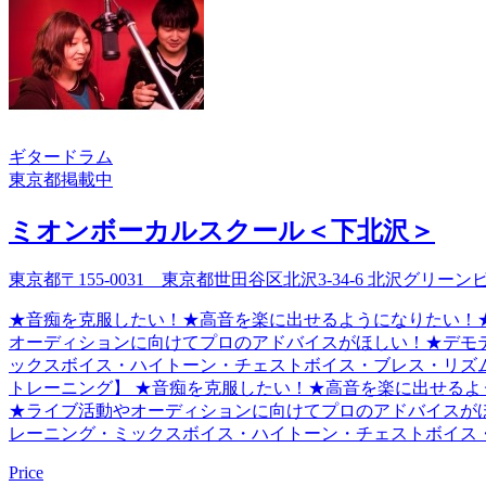
ギター
ドラム
東京都
掲載中
ミオンボーカルスクール＜下北沢＞
東京都〒155-0031 東京都世田谷区北沢3-34-6 北沢グリーンビ
★音痴を克服したい！★高音を楽に出せるようになりたい！
オーディションに向けてプロのアドバイスがほしい！★デモテ
ックスボイス・ハイトーン・チェストボイス・ブレス・リズム
トレーニング】 ★音痴を克服したい！★高音を楽に出せるよ
★ライブ活動やオーディションに向けてプロのアドバイスがほ
レーニング・ミックスボイス・ハイトーン・チェストボイス
Price